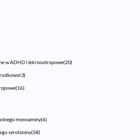
ane w ADHD i leki nootropowe
(
20
)
środkowo
(
3
)
tropowe
(
16
)
wrotnego monoaminy
(
6
)
ego serotoniny
(
58
)