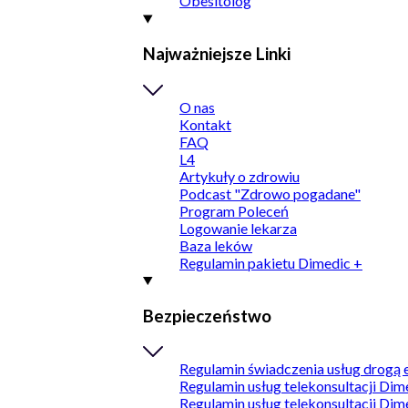
Obesitolog
Najważniejsze Linki
O nas
Kontakt
FAQ
L4
Artykuły o zdrowiu
Podcast "Zdrowo pogadane"
Program Poleceń
Logowanie lekarza
Baza leków
Regulamin pakietu Dimedic +
Bezpieczeństwo
Regulamin świadczenia usług drogą 
Regulamin usług telekonsultacji Dim
Regulamin usług telekonsultacji Dim