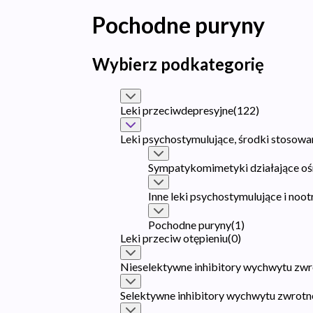
Pochodne puryny
Wybierz podkategorię
Leki przeciwdepresyjne
(
122
)
Leki psychostymulujące, środki stosow
Sympatykomimetyki działające o
Inne leki psychostymulujące i noo
Pochodne puryny
(
1
)
Leki przeciw otępieniu
(
0
)
Nieselektywne inhibitory wychwytu z
Selektywne inhibitory wychwytu zwrotn