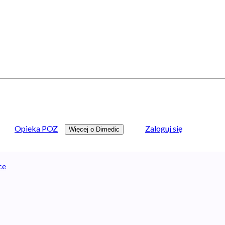
Opieka POZ
Zaloguj się
Więcej o Dimedic
ce