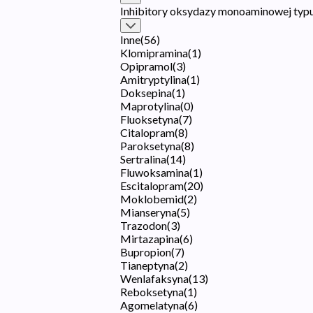
Inhibitory oksydazy monoaminowej typ
Inne
(
56
)
Klomipramina
(
1
)
Opipramol
(
3
)
Amitryptylina
(
1
)
Doksepina
(
1
)
Maprotylina
(
0
)
Fluoksetyna
(
7
)
Citalopram
(
8
)
Paroksetyna
(
8
)
Sertralina
(
14
)
Fluwoksamina
(
1
)
Escitalopram
(
20
)
Moklobemid
(
2
)
Mianseryna
(
5
)
Trazodon
(
3
)
Mirtazapina
(
6
)
Bupropion
(
7
)
Tianeptyna
(
2
)
Wenlafaksyna
(
13
)
Reboksetyna
(
1
)
Agomelatyna
(
6
)