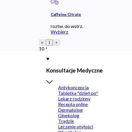
Caffeine Citrate
roztw. do wstrz.
Wybierz
1
10
Konsultacje Medyczne
Antykoncepcja
Tabletka "dzień po"
Lekarz rodzinny
Recepta online
Dermatolog
Ginekolog
Trądzik
Leczenie otyłości