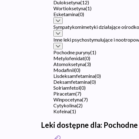
Duloksetyna
(
12
)
Wortioksetyna
(
1
)
Esketamina
(
0
)
Sympatykomimetyki działające ośrodk
Inne leki psychostymulujące i nootropo
Pochodne puryny
(
1
)
Metylofenidat
(
0
)
Atomoksetyna
(
3
)
Modafinil
(
0
)
Lisdeksamfetamina
(
0
)
Deksamfetamina
(
0
)
Solriamfetol
(
0
)
Piracetam
(
7
)
Winpocetyna
(
7
)
Cytykolina
(
2
)
Kofeina
(
1
)
Leki dostępne dla:
Pochodne