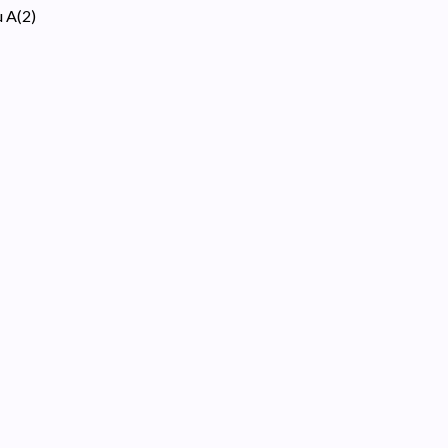
u A
(
2
)