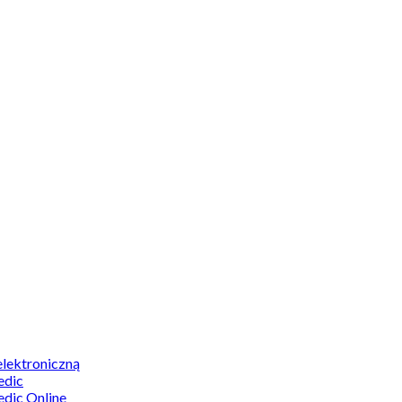
elektroniczną
edic
edic Online