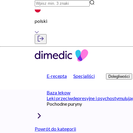
polski
E-recepta
Specjaliści
Dolegliwości
Baza lekow
Leki przeciwdepresyjne i psychostymulują
Pochodne puryny
Powrót do kategorii