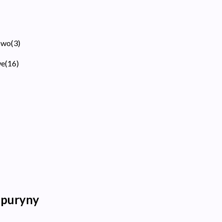
owo
(
3
)
we
(
16
)
 puryny