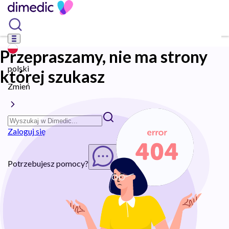
Przepraszamy, nie ma strony
polski
której szukasz
Zmień
Zaloguj się
Potrzebujesz pomocy?
Rozpocznij chat