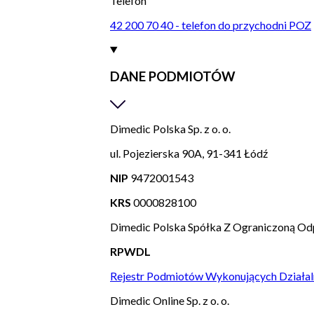
Telefon
42 200 70 40 - telefon do przychodni POZ
DANE PODMIOTÓW
Dimedic Polska Sp. z o. o.
ul. Pojezierska 90A, 91-341 Łódź
NIP
9472001543
KRS
0000828100
Dimedic Polska Spółka Z Ograniczoną Od
RPWDL
Rejestr Podmiotów Wykonujących Działal
Dimedic Online Sp. z o. o.