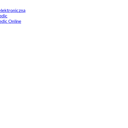
elektroniczną
edic
edic Online