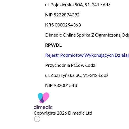
ul. Pojezierska 90A, 91-341 Łódź
NIP
5222874392
KRS
0000294363
Dimedic Online Spółka Z Ograniczoną Odp
RPWDL
Rejestr Podmiotów Wykonujących Działal
Przychodnia POZ w Łodzi
ul. Zbąszyńska 3C, 91-342 Łódź
NIP
932001543
Copyrights 2026 Dimedic Ltd