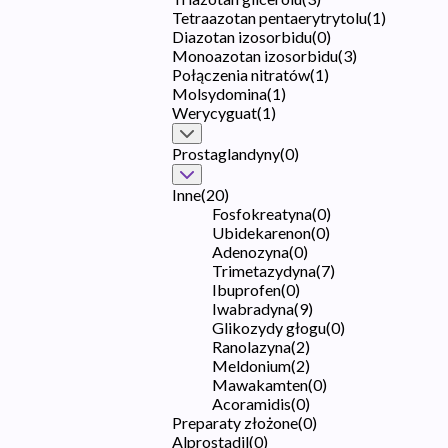
Tetraazotan pentaerytrytolu
(
1
)
Diazotan izosorbidu
(
0
)
Monoazotan izosorbidu
(
3
)
Połączenia nitratów
(
1
)
Molsydomina
(
1
)
Werycyguat
(
1
)
Prostaglandyny
(
0
)
Inne
(
20
)
Fosfokreatyna
(
0
)
Ubidekarenon
(
0
)
Adenozyna
(
0
)
Trimetazydyna
(
7
)
Ibuprofen
(
0
)
Iwabradyna
(
9
)
Glikozydy głogu
(
0
)
Ranolazyna
(
2
)
Meldonium
(
2
)
Mawakamten
(
0
)
Acoramidis
(
0
)
Preparaty złożone
(
0
)
Alprostadil
(
0
)