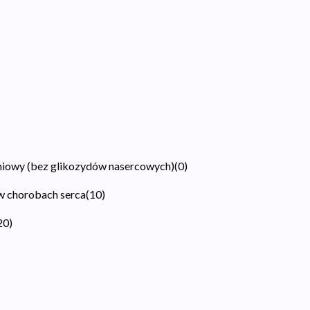
niowy (bez glikozydów nasercowych)
(
0
)
 w chorobach serca
(
10
)
20
)