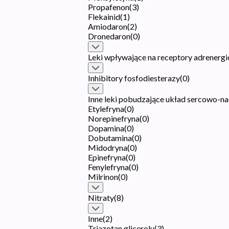
Propafenon
(
3
)
Flekainid
(
1
)
Amiodaron
(
2
)
Dronedaron
(
0
)
Leki wpływające na receptory adrenergi
Inhibitory fosfodiesterazy
(
0
)
Inne leki pobudzające układ sercowo-n
Etylefryna
(
0
)
Norepinefryna
(
0
)
Dopamina
(
0
)
Dobutamina
(
0
)
Midodryna
(
0
)
Epinefryna
(
0
)
Fenylefryna
(
0
)
Milrinon
(
0
)
Nitraty
(
8
)
Inne
(
2
)
Triazotan glicerolu
(
3
)