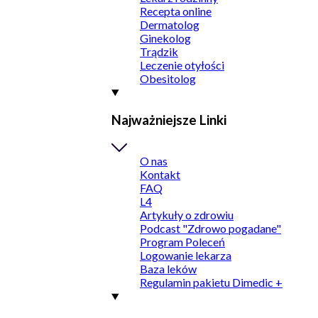
Recepta online
Dermatolog
Ginekolog
Trądzik
Leczenie otyłości
Obesitolog
Najważniejsze Linki
O nas
Kontakt
FAQ
L4
Artykuły o zdrowiu
Podcast "Zdrowo pogadane"
Program Poleceń
Logowanie lekarza
Baza leków
Regulamin pakietu Dimedic +