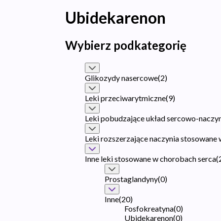
Ubidekarenon
Wybierz podkategorię
Glikozydy nasercowe
(
2
)
Leki przeciwarytmiczne
(
9
)
Leki pobudzające układ sercowo-naczy
Leki rozszerzające naczynia stosowane
Inne leki stosowane w chorobach serca
(
Prostaglandyny
(
0
)
Inne
(
20
)
Fosfokreatyna
(
0
)
Ubidekarenon
(
0
)