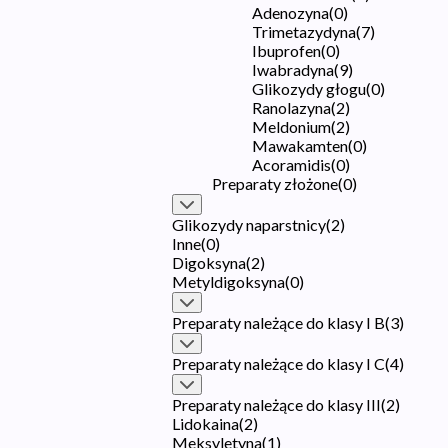
Adenozyna
(
0
)
Trimetazydyna
(
7
)
Ibuprofen
(
0
)
Iwabradyna
(
9
)
Glikozydy głogu
(
0
)
Ranolazyna
(
2
)
Meldonium
(
2
)
Mawakamten
(
0
)
Acoramidis
(
0
)
Preparaty złożone
(
0
)
Glikozydy naparstnicy
(
2
)
Inne
(
0
)
Digoksyna
(
2
)
Metyldigoksyna
(
0
)
Preparaty należące do klasy I B
(
3
)
Preparaty należące do klasy I C
(
4
)
Preparaty należące do klasy III
(
2
)
Lidokaina
(
2
)
Meksyletyna
(
1
)