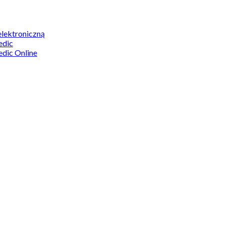
elektroniczną
edic
edic Online