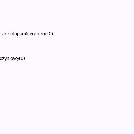
czne i dopaminergiczne
(
0
)
aczyniowy
(
0
)