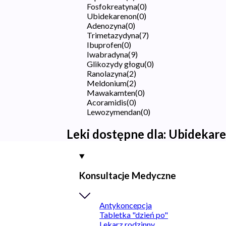
Fosfokreatyna
(
0
)
Ubidekarenon
(
0
)
Adenozyna
(
0
)
Trimetazydyna
(
7
)
Ibuprofen
(
0
)
Iwabradyna
(
9
)
Glikozydy głogu
(
0
)
Ranolazyna
(
2
)
Meldonium
(
2
)
Mawakamten
(
0
)
Acoramidis
(
0
)
Lewozymendan
(
0
)
Leki dostępne dla:
Ubidekar
Konsultacje Medyczne
Antykoncepcja
Tabletka "dzień po"
Lekarz rodzinny