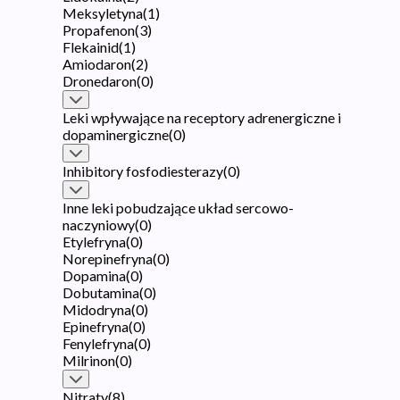
Meksyletyna
(
1
)
Propafenon
(
3
)
Flekainid
(
1
)
Amiodaron
(
2
)
Dronedaron
(
0
)
Leki wpływające na receptory adrenergiczne i
dopaminergiczne
(
0
)
Inhibitory fosfodiesterazy
(
0
)
Inne leki pobudzające układ sercowo-
naczyniowy
(
0
)
Etylefryna
(
0
)
Norepinefryna
(
0
)
Dopamina
(
0
)
Dobutamina
(
0
)
Midodryna
(
0
)
Epinefryna
(
0
)
Fenylefryna
(
0
)
Milrinon
(
0
)
Nitraty
(
8
)