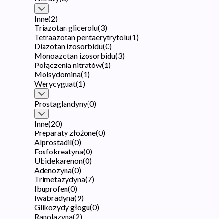
Inne
(
2
)
Triazotan glicerolu
(
3
)
Tetraazotan pentaerytrytolu
(
1
)
Diazotan izosorbidu
(
0
)
Monoazotan izosorbidu
(
3
)
Połączenia nitratów
(
1
)
Molsydomina
(
1
)
Werycyguat
(
1
)
Prostaglandyny
(
0
)
Inne
(
20
)
Preparaty złożone
(
0
)
Alprostadil
(
0
)
Fosfokreatyna
(
0
)
Ubidekarenon
(
0
)
Adenozyna
(
0
)
Trimetazydyna
(
7
)
Ibuprofen
(
0
)
Iwabradyna
(
9
)
Glikozydy głogu
(
0
)
Ranolazyna
(
2
)