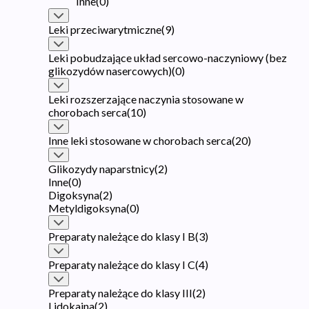
Inne
(
0
)
Leki przeciwarytmiczne
(
9
)
Leki pobudzające układ sercowo-naczyniowy (bez
glikozydów nasercowych)
(
0
)
Leki rozszerzające naczynia stosowane w
chorobach serca
(
10
)
Inne leki stosowane w chorobach serca
(
20
)
Glikozydy naparstnicy
(
2
)
Inne
(
0
)
Digoksyna
(
2
)
Metyldigoksyna
(
0
)
Preparaty należące do klasy I B
(
3
)
Preparaty należące do klasy I C
(
4
)
Preparaty należące do klasy III
(
2
)
Lidokaina
(
2
)