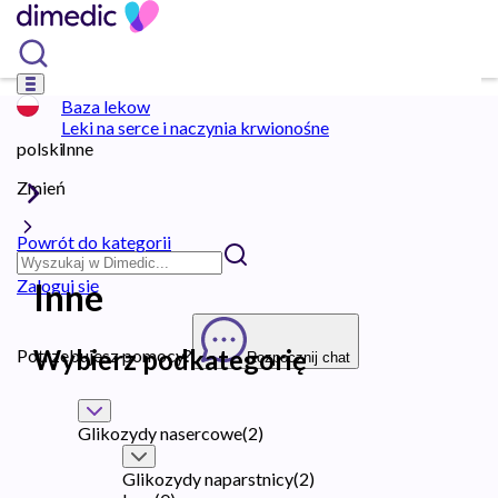
Baza lekow
Leki na serce i naczynia krwionośne
polski
Inne
Zmień
Powrót do kategorii
Zaloguj się
Inne
Wybierz podkategorię
Potrzebujesz pomocy?
Rozpocznij chat
Glikozydy nasercowe
(
2
)
Glikozydy naparstnicy
(
2
)