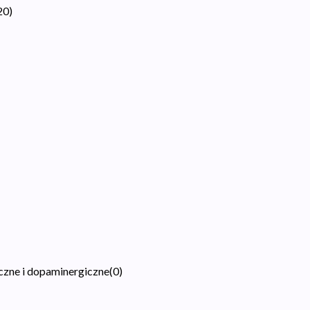
20
)
czne i dopaminergiczne
(
0
)