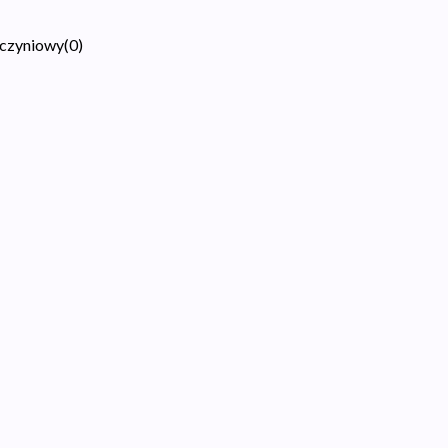
aczyniowy
(
0
)