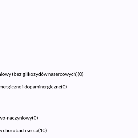
niowy (bez glikozydów nasercowych)
(
0
)
energiczne i dopaminergiczne
(
0
)
cowo-naczyniowy
(
0
)
 w chorobach serca
(
10
)