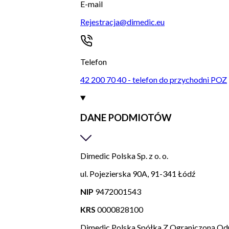
E-mail
Rejestracja@dimedic.eu
Telefon
42 200 70 40 - telefon do przychodni POZ
DANE PODMIOTÓW
Dimedic Polska Sp. z o. o.
ul. Pojezierska 90A, 91-341 Łódź
NIP
9472001543
KRS
0000828100
Dimedic Polska Spółka Z Ograniczoną Od