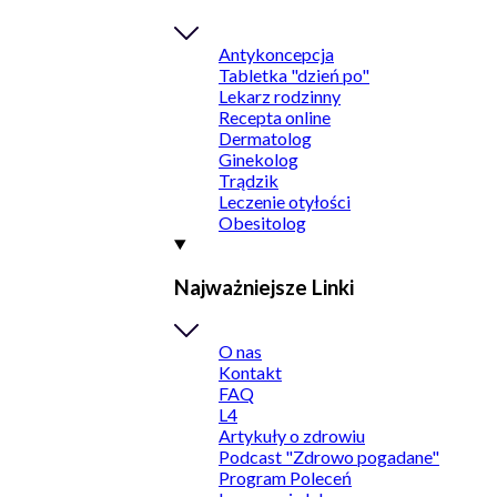
Antykoncepcja
Tabletka "dzień po"
Lekarz rodzinny
Recepta online
Dermatolog
Ginekolog
Trądzik
Leczenie otyłości
Obesitolog
Najważniejsze Linki
O nas
Kontakt
FAQ
L4
Artykuły o zdrowiu
Podcast "Zdrowo pogadane"
Program Poleceń