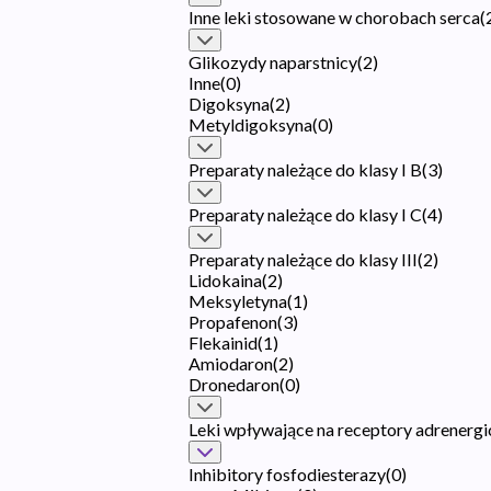
Inne leki stosowane w chorobach serca
(
Glikozydy naparstnicy
(
2
)
Inne
(
0
)
Digoksyna
(
2
)
Metyldigoksyna
(
0
)
Preparaty należące do klasy I B
(
3
)
Preparaty należące do klasy I C
(
4
)
Preparaty należące do klasy III
(
2
)
Lidokaina
(
2
)
Meksyletyna
(
1
)
Propafenon
(
3
)
Flekainid
(
1
)
Amiodaron
(
2
)
Dronedaron
(
0
)
Leki wpływające na receptory adrenergi
Inhibitory fosfodiesterazy
(
0
)