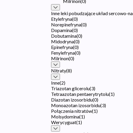
Milrinon
(
0
)
Inne leki pobudzające układ sercowo-n
Etylefryna
(
0
)
Norepinefryna
(
0
)
Dopamina
(
0
)
Dobutamina
(
0
)
Midodryna
(
0
)
Epinefryna
(
0
)
Fenylefryna
(
0
)
Milrinon
(
0
)
Nitraty
(
8
)
Inne
(
2
)
Triazotan glicerolu
(
3
)
Tetraazotan pentaerytrytolu
(
1
)
Diazotan izosorbidu
(
0
)
Monoazotan izosorbidu
(
3
)
Połączenia nitratów
(
1
)
Molsydomina
(
1
)
Werycyguat
(
1
)