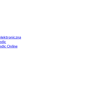
elektroniczną
edic
edic Online