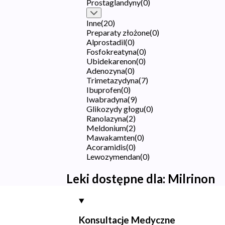
Prostaglandyny
(
0
)
Inne
(
20
)
Preparaty złożone
(
0
)
Alprostadil
(
0
)
Fosfokreatyna
(
0
)
Ubidekarenon
(
0
)
Adenozyna
(
0
)
Trimetazydyna
(
7
)
Ibuprofen
(
0
)
Iwabradyna
(
9
)
Glikozydy głogu
(
0
)
Ranolazyna
(
2
)
Meldonium
(
2
)
Mawakamten
(
0
)
Acoramidis
(
0
)
Lewozymendan
(
0
)
Leki dostępne dla:
Milrinon
Konsultacje Medyczne