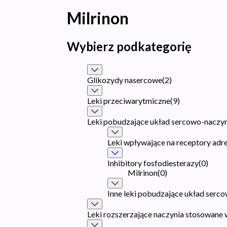
Milrinon
Wybierz podkategorię
Glikozydy nasercowe
(
2
)
Leki przeciwarytmiczne
(
9
)
Leki pobudzające układ sercowo-naczy
Leki wpływające na receptory adr
Inhibitory fosfodiesterazy
(
0
)
Milrinon
(
0
)
Inne leki pobudzające układ ser
Leki rozszerzające naczynia stosowane