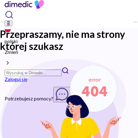
Przepraszamy, nie ma strony
polski
której szukasz
Zmień
Zaloguj się
Potrzebujesz pomocy?
Rozpocznij chat