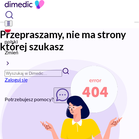
Przepraszamy, nie ma strony
polski
której szukasz
Zmień
Zaloguj się
Potrzebujesz pomocy?
Rozpocznij chat