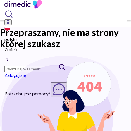
Przepraszamy, nie ma strony
polski
której szukasz
Zmień
Zaloguj się
Potrzebujesz pomocy?
Rozpocznij chat