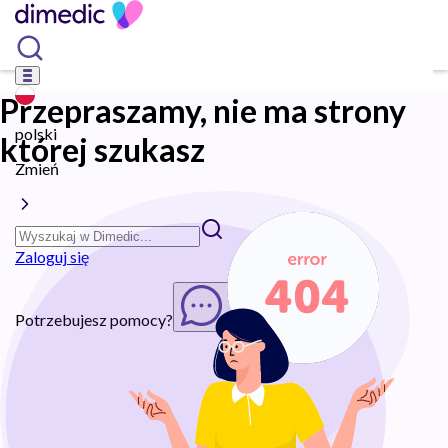
Przepraszamy, nie ma strony
polski
której szukasz
Zmień
Zaloguj się
Potrzebujesz pomocy?
Rozpocznij chat