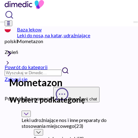
Baza lekow
Leki do nosa, na katar, udrażniające
polski
Mometazon
Zmień
Powrót do kategorii
Zaloguj się
Mometazon
Wybierz podkategorię
Potrzebujesz pomocy?
Rozpocznij chat
Leki udrożniające nos i inne preparaty do
stosowania miejscowego
(
23
)