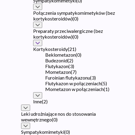
Sympatykomimetyki
(
0
)
Połączenia sympatykomimetyków (bez
kortykosteroidów)
(
0
)
Preparaty przeciwalergiczne (bez
kortykosteroidów)
(
0
)
Kortykosteroidy
(
21
)
Beklometazon
(
0
)
Budezonid
(
2
)
Flutykazon
(
3
)
Mometazon
(
7
)
Furoinian flutykazonu
(
3
)
Flutykazon w połączeniach
(
5
)
Mometazon w połączeniach
(
1
)
Inne
(
2
)
Leki udrożniające nos do stosowania
wewnętrznego
(
0
)
Sympatykomimetyki
(
0
)