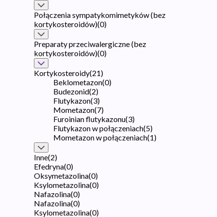
Połączenia sympatykomimetyków (bez
kortykosteroidów)
(
0
)
Preparaty przeciwalergiczne (bez
kortykosteroidów)
(
0
)
Kortykosteroidy
(
21
)
Beklometazon
(
0
)
Budezonid
(
2
)
Flutykazon
(
3
)
Mometazon
(
7
)
Furoinian flutykazonu
(
3
)
Flutykazon w połączeniach
(
5
)
Mometazon w połączeniach
(
1
)
Inne
(
2
)
Efedryna
(
0
)
Oksymetazolina
(
0
)
Ksylometazolina
(
0
)
Nafazolina
(
0
)
Nafazolina
(
0
)
Ksylometazolina
(
0
)