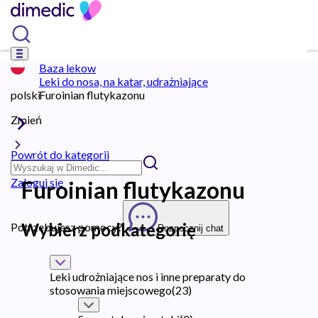
Baza lekow
Leki do nosa, na katar, udrażniające
polski
Furoinian flutykazonu
Zmień
Powrót do kategorii
Zaloguj się
Furoinian flutykazonu
Wybierz podkategorię
Potrzebujesz pomocy?
Rozpocznij chat
Leki udrożniające nos i inne preparaty do
stosowania miejscowego
(
23
)