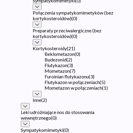
Sympatykomimetyki
(
0
)
Połączenia sympatykomimetyków (bez
kortykosteroidów)
(
0
)
Preparaty przeciwalergiczne (bez
kortykosteroidów)
(
0
)
Kortykosteroidy
(
21
)
Beklometazon
(
0
)
Budezonid
(
2
)
Flutykazon
(
3
)
Mometazon
(
7
)
Furoinian flutykazonu
(
3
)
Flutykazon w połączeniach
(
5
)
Mometazon w połączeniach
(
1
)
Inne
(
2
)
Leki udrożniające nos do stosowania
wewnętrznego
(
0
)
Sympatykomimetyki
(
0
)