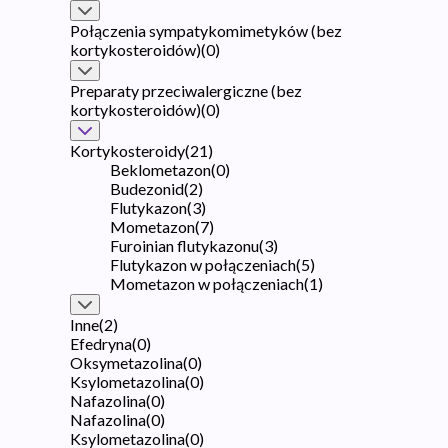
Połączenia sympatykomimetyków (bez
kortykosteroidów)
(
0
)
Preparaty przeciwalergiczne (bez
kortykosteroidów)
(
0
)
Kortykosteroidy
(
21
)
Beklometazon
(
0
)
Budezonid
(
2
)
Flutykazon
(
3
)
Mometazon
(
7
)
Furoinian flutykazonu
(
3
)
Flutykazon w połączeniach
(
5
)
Mometazon w połączeniach
(
1
)
Inne
(
2
)
Efedryna
(
0
)
Oksymetazolina
(
0
)
Ksylometazolina
(
0
)
Nafazolina
(
0
)
Nafazolina
(
0
)
Ksylometazolina
(
0
)