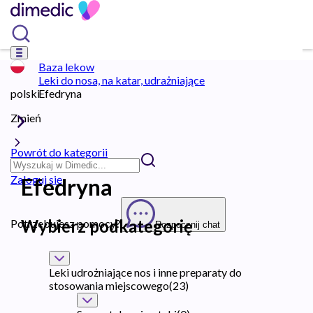
Baza lekow
Leki do nosa, na katar, udrażniające
polski
Efedryna
Zmień
Powrót do kategorii
Zaloguj się
Efedryna
Wybierz podkategorię
Potrzebujesz pomocy?
Rozpocznij chat
Leki udrożniające nos i inne preparaty do
stosowania miejscowego
(
23
)