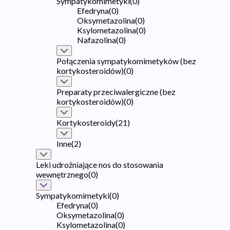
Sympatykomimetyki
(
0
)
Efedryna
(
0
)
Oksymetazolina
(
0
)
Ksylometazolina
(
0
)
Nafazolina
(
0
)
Połączenia sympatykomimetyków (bez
kortykosteroidów)
(
0
)
Preparaty przeciwalergiczne (bez
kortykosteroidów)
(
0
)
Kortykosteroidy
(
21
)
Inne
(
2
)
Leki udrożniające nos do stosowania
wewnętrznego
(
0
)
Sympatykomimetyki
(
0
)
Efedryna
(
0
)
Oksymetazolina
(
0
)
Ksylometazolina
(
0
)