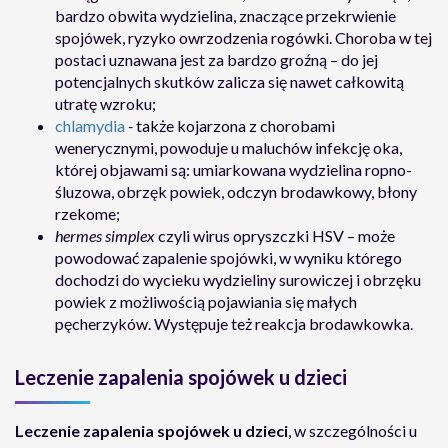
bardzo obwita wydzielina, znaczące przekrwienie
spojówek, ryzyko owrzodzenia rogówki. Choroba w tej
postaci uznawana jest za bardzo groźną – do jej
potencjalnych skutków zalicza się nawet całkowitą
utratę wzroku;
chlamydia
-
także kojarzona z chorobami
wenerycznymi, powoduje u maluchów infekcję oka,
której objawami są: umiarkowana wydzielina ropno-
śluzowa, obrzęk powiek, odczyn brodawkowy, błony
rzekome;
hermes simplex
czyli wirus opryszczki HSV – może
powodować zapalenie spojówki, w wyniku którego
dochodzi do wycieku wydzieliny surowiczej i obrzęku
powiek z możliwością pojawiania się małych
pęcherzyków. Występuje też reakcja brodawkowka.
Leczenie zapalenia spojówek u dzieci
Leczenie zapalenia spojówek u dzieci
, w szczególności u