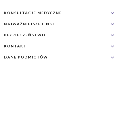
KONSULTACJE MEDYCZNE
NAJWAŻNIEJSZE LINKI
BEZPIECZEŃSTWO
KONTAKT
DANE PODMIOTÓW
Usługa nie jest przeznaczona dla nagłych przypadków medycznych.
Wybrane usługi realizowane są we współpracy z Narodowym
Funduszem Zdrowia (NFZ)