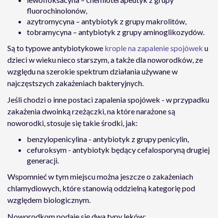
fluorochinolonów,
azytromycyna – antybiotyk z grupy makrolitów,
tobramycyna – antybiotyk z grupy aminoglikozydów.
Są to typowe antybiotykowe
krople na zapalenie spojówek
u
dzieci
w wieku nieco starszym, a także dla noworodków, ze
względu na szerokie spektrum działania używane w
najczęstszych zakażeniach bakteryjnych.
Jeśli chodzi o inne postaci zapalenia spojówek - w przypadku
zakażenia dwoinką rzeżączki, na które narażone są
noworodki, stosuje się takie środki, jak:
benzylopenicylina - antybiotyk z grupy penicylin,
cefuroksym - antybiotyk będący cefalosporyną drugiej
generacji.
Wspomnieć w tym miejscu można jeszcze o zakażeniach
chlamydiowych, które stanowią oddzielną kategorię pod
względem biologicznym.
Noworodkom podaje się dwa typy leków: