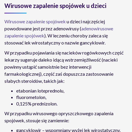
Wirusowe zapalenie spojówek u dzieci
Wirusowe zapalenie spojówek
u dzieci
najczęściej
powodowane jest przez adenowirusy (
adenowirusowe
zapalenie spojówek
). W leczeniu choroby zaleca się
stosować lek wirostatyczny o nazwie gancyklowir.
W przypadku pojawiania się nacieków rogówkowych część
lekarzy sugeruje daleko idącą wstrzemięźliwość (nacieki
powinny ustąpić samoistnie bez interwencji
farmakologicznej), część zaś dopuszcza zastosowanie
słabych steroidów, takich jak:
etabonian loteprednolu,
fluorometolon,
0,125% prednizolon.
W przypadku wirusowego opryszczkowego zapalenia
spojówek, stosuje się zamiennie:
gancyklowir – wspomniany wyżej lek wirostatyczny,