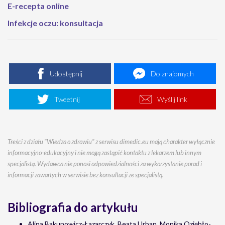
E-recepta online
Infekcje oczu: konsultacja
Udostępnij
Do znajomych
Tweetnij
Wyślij link
Treści z działu "Wiedza o zdrowiu" z serwisu dimedic.eu mają charakter wyłącznie
informacyjno-edukacyjny i nie mogą zastąpić kontaktu z lekarzem lub innym
specjalistą. Wydawca nie ponosi odpowiedzialności za wykorzystanie porad i
informacji zawartych w serwisie bez konsultacji ze specjalistą.
Bibliografia do artykułu
Alina Bakunowicz-Łazarczyk, Beata Urban, Monika Oziębło-