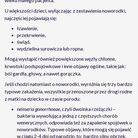
wieku małego pacjenta.
U większości dzieci, wyłączając z zestawienia noworodki,
najczęściej pojawiają się:
łzawienie,
przekrwienie,
świąd,
wydzielina surowicza lub ropna.
Mogą wystąpić również powiększone węzły chłonne,
krwotoki podspojówkowe i inne objawy ogólne, takie jak:
ból gardła, głowy, a nawet gorączka.
Jeśli chodzi natomiast o noworodki, wyróżnia się trzy bardzo
typowe zakażenia, wszystkie przenoszone przez drogi rodne
z matki na dziecko w czasie porodu:
neisseria gonorrhoeae
, czyli dwoinka rzeżączki –
bakteria wywołująca jedną z częstszych chorób
wenerycznych, odpowiada też za zapalenie spojówek u
noworodków. Typowe objawy, które mogą się pojawić
w ciągu 2-4 dni od narodzin, to: bardzo silny obrzęk,