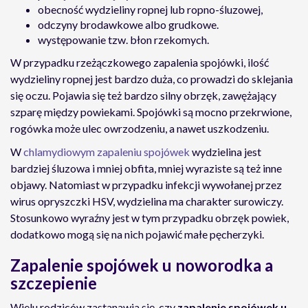
obecność wydzieliny ropnej lub ropno-śluzowej,
odczyny brodawkowe albo grudkowe.
występowanie tzw. błon rzekomych.
W przypadku rzeżączkowego zapalenia spojówki, ilość
wydzieliny ropnej jest bardzo duża, co prowadzi do sklejania
się oczu. Pojawia się też bardzo silny obrzęk, zawężający
szparę między powiekami. Spojówki są mocno przekrwione,
rogówka może ulec owrzodzeniu, a nawet uszkodzeniu.
W
chlamydiowym zapaleniu spojówek
wydzielina jest
bardziej śluzowa i mniej obfita, mniej wyraziste są też inne
objawy. Natomiast w przypadku infekcji wywołanej przez
wirus opryszczki HSV, wydzielina ma charakter surowiczy.
Stosunkowo wyraźny jest w tym przypadku obrzęk powiek,
dodatkowo mogą się na nich pojawić małe pęcherzyki.
Zapalenie spojówek u noworodka a
szczepienie
Wielu rodziców zastanawia się, czy
zapalenie spojówek u