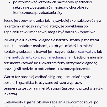
poinformować wszystkich partnerów i partnerki
seksualne z ostatnich 6 miesięcy o chorobie i o
konieczności przebadania się.
Jedno jest pewne: trzeba jak najszybciej skontaktować się z
lekarzem – między innymi dlatego, że powikłania po
zapaleniu cewki moczowej mogą być bardzo kłopotliwe.
Po wizycie u lekarza i diagnozie bardzo istotny jest ostatni
punkt – kontakt z osobami, z którymi miałeś lub miałaś
kontakty seksualne (nawet jeśli używaliście
prezerwatyw
lub
innej
metody antykoncepcji mechanicznej
). Będą one musiały
też skontaktować się z lekarzem żeby otrzymać diagnozę
oraz – jeśli będzie to potrzebne – rozpocząć leczenie.
Warto też bardziej zadbać o higienę – zmieniać często
pościel i ręczniki, a te używane od razu wyprać w
temperaturze co najmniej 60 stopni (na pewno przed wizytą u
lekarza).
Ciekawostka: jasne, objawy zapalenia cewki moczowej po