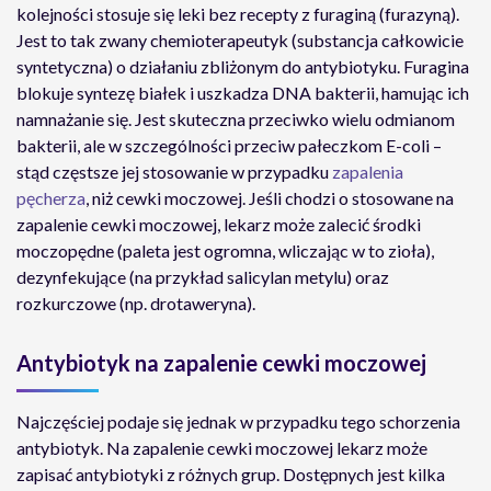
kolejności stosuje się leki bez recepty z furaginą (furazyną).
Jest to tak zwany chemioterapeutyk (substancja całkowicie
syntetyczna) o działaniu zbliżonym do antybiotyku. Furagina
blokuje syntezę białek i uszkadza DNA bakterii, hamując ich
namnażanie się. Jest skuteczna przeciwko wielu odmianom
bakterii, ale w szczególności przeciw pałeczkom E-coli –
stąd częstsze jej stosowanie w przypadku
zapalenia
pęcherza
, niż cewki moczowej. Jeśli chodzi o stosowane na
zapalenie cewki moczowej, lekarz może zalecić środki
moczopędne (paleta jest ogromna, wliczając w to zioła),
dezynfekujące (na przykład salicylan metylu) oraz
rozkurczowe (np. drotaweryna).
Antybiotyk na zapalenie cewki moczowej
Najczęściej podaje się jednak w przypadku tego schorzenia
antybiotyk. Na zapalenie cewki moczowej lekarz może
zapisać antybiotyki z różnych grup. Dostępnych jest kilka