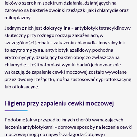
leków o szerokim spektrum działania, działających na
zarówno na bakterie dwoinki rzeżączki jak i chlamydie oraz
mikoplazmy.
Jednym z nich jest
doksycylina
– antybiotyk tetracyklinowy
skuteczny przy różnego rodzaju zakażeniach, w
szczególności jednak – zakażeniu chlamydią. Inny silny lek
to
azytromycyna,
antybiotyk azalidowy, pochodna
erytromycyny, działający bakteriobójczo zwłaszcza na
chlamydię. . Jeśli natomiast wyniki badań jednoznacznie
wskazują, że zapalenie cewki moczowej zostało wywołane
przez dwoinę rzeżączki, można zastosować cyprofloksacynę
lub ofloksacynę.
Higiena przy zapaleniu cewki moczowej
Podobnie jak w przypadku innych chorób wymagających
leczenia antybiotykami – domowe sposoby na leczenie cewki
moczowej mogą co najwyższa łagodzić objawy i