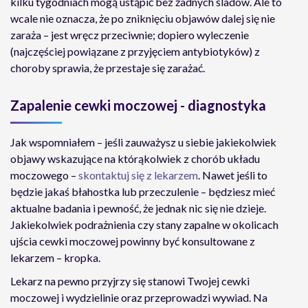
kilku tygodniach mogą ustąpić bez żadnych śladów. Ale to
wcale nie oznacza, że po zniknięciu objawów dalej się nie
zaraża – jest wręcz przeciwnie; dopiero wyleczenie
(najczęściej powiązane z przyjęciem antybiotyków) z
choroby sprawia, że przestaje się zarażać.
Zapalenie cewki moczowej - diagnostyka
Jak wspomniałem – jeśli zauważysz u siebie jakiekolwiek
objawy wskazujące na którąkolwiek z chorób układu
moczowego –
skontaktuj się z lekarzem
. Nawet jeśli to
będzie jakaś błahostka lub przeczulenie – będziesz mieć
aktualne badania i pewność, że jednak nic się nie dzieje.
Jakiekolwiek podrażnienia czy stany zapalne w okolicach
ujścia cewki moczowej powinny być konsultowane z
lekarzem – kropka.
Lekarz na pewno przyjrzy się stanowi Twojej cewki
moczowej i wydzielinie oraz przeprowadzi wywiad. Na