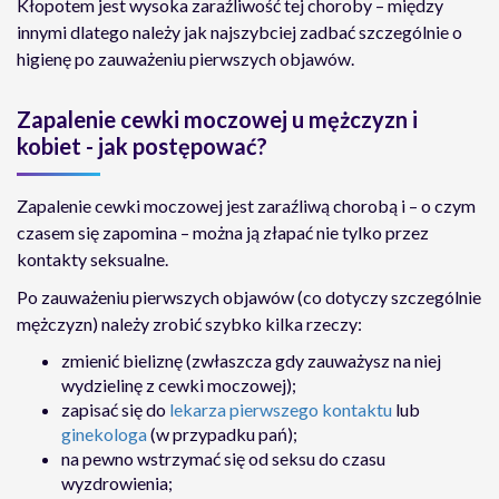
Kłopotem jest wysoka zaraźliwość tej choroby – między
innymi dlatego należy jak najszybciej zadbać szczególnie o
higienę po zauważeniu pierwszych objawów.
Zapalenie cewki moczowej u mężczyzn i
kobiet - jak postępować?
Zapalenie cewki moczowej jest zaraźliwą chorobą i – o czym
czasem się zapomina – można ją złapać nie tylko przez
kontakty seksualne.
Po zauważeniu pierwszych objawów (co dotyczy szczególnie
mężczyzn) należy zrobić szybko kilka rzeczy:
zmienić bieliznę (zwłaszcza gdy zauważysz na niej
wydzielinę z cewki moczowej);
zapisać się do
lekarza pierwszego kontaktu
lub
ginekologa
(w przypadku pań);
na pewno wstrzymać się od seksu do czasu
wyzdrowienia;