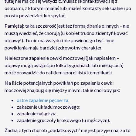
tutaj nie ma co się wstydzić, musisz skontaktować się z
osobami, z którymi miałaś lub miałeś kontakty seksualne i po
prostu powiedzieć lub spytać.
Pamiętaj: taka szczerość jest też formą dbania o innych – nie
muszą wiedzieć, że chorują (u kobiet trudno zidentyfikować
objawy!). Tu nie ma wstydu i nie powinno go być. Inne
powikłania mają bardziej zdrowotny charakter.
Nieleczone zapalenie cewki moczowej (jak napisałem –
objawy mogą ustąpić po kilku tygodniach lub miesiącach)
może prowadzić do całkiem sporej listy komplikacji.
Na liście potencjalnych powikłań po zapaleniu cewki
moczowej znajdują się między innymi takie choroby jak:
ostre zapalenie pęcherza
;
zakażenie układu moczowego;
zapalenie najądrzy;
zapalenie gruczoły krokowego (u mężczyzn).
Żadna z tych chorób „dodatkowych” nie jest przyjemna, za to