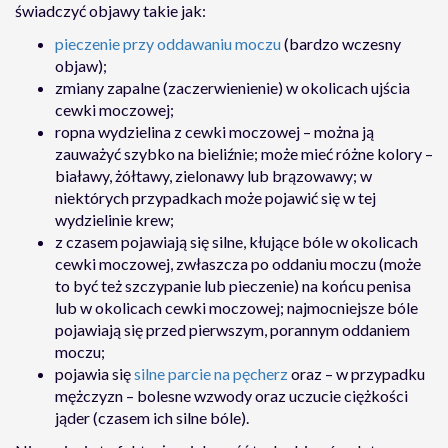
świadczyć objawy takie jak:
pieczenie przy oddawaniu moczu
(bardzo wczesny
objaw);
zmiany zapalne (zaczerwienienie) w okolicach ujścia
cewki moczowej;
ropna wydzielina z cewki moczowej – można ją
zauważyć szybko na bieliźnie; może mieć różne kolory –
białawy, żółtawy, zielonawy lub brązowawy; w
niektórych przypadkach może pojawić się w tej
wydzielinie krew;
z czasem pojawiają się silne, kłujące bóle w okolicach
cewki moczowej, zwłaszcza po oddaniu moczu (może
to być też szczypanie lub pieczenie) na końcu penisa
lub w okolicach cewki moczowej; najmocniejsze bóle
pojawiają się przed pierwszym, porannym oddaniem
moczu;
pojawia się
silne parcie na pęcherz
oraz – w przypadku
mężczyzn – bolesne wzwody oraz uczucie ciężkości
jąder (czasem ich silne bóle).