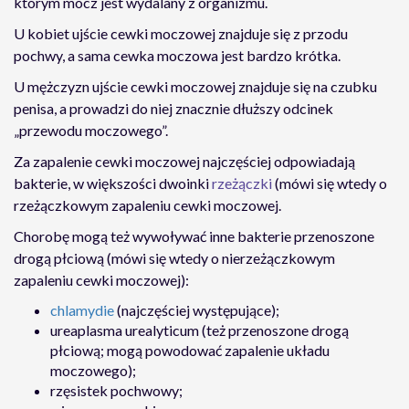
którym mocz jest wydalany z organizmu.
U kobiet ujście cewki moczowej znajduje się z przodu
pochwy, a sama cewka moczowa jest bardzo krótka.
U mężczyzn ujście cewki moczowej znajduje się na czubku
penisa, a prowadzi do niej znacznie dłuższy odcinek
„przewodu moczowego”.
Za zapalenie cewki moczowej najczęściej odpowiadają
bakterie, w większości dwoinki
rzeżączki
(mówi się wtedy o
rzeżączkowym zapaleniu cewki moczowej.
Chorobę mogą też wywoływać inne bakterie przenoszone
drogą płciową (mówi się wtedy o nierzeżączkowym
zapaleniu cewki moczowej):
chlamydie
(najczęściej występujące);
ureaplasma urealyticum (też przenoszone drogą
płciową; mogą powodować zapalenie układu
moczowego);
rzęsistek pochwowy;