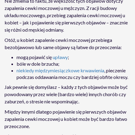
Nie zmienia to faktu, że większość tych objawów dotyczy
zapalenia cewki moczowej u mężczyzn. Z racji budowy
układu moczowego, przebieg zapalenia cewki moczowej u
kobiet – jak i pojawienie się pierwszych objawów – znacznie
się różni od męskiej odmiany.
Otóż, u kobiet zapalenie cewki moczowej przebiega
bezobjawowo lub same objawy są łatwe do przeoczenia:
mogą pojawić się
upławy
;
bóle w dole brzucha;
niekiedy międzymiesiączkowe krwawienia
, pieczenie
podczas oddawania moczu czy bardziej obfite okresy.
Jak pewnie się domyślasz – każdy z tych objawów może być
powodowany przez wiele (bardzo wiele) innych chorób czy
zaburzeń, o stresie nie wspominając.
Między innymi dlatego pojawienie się pierwszych objawów
zapalenia cewki moczowej u kobiet może być bardzo łatwo
przeoczone.