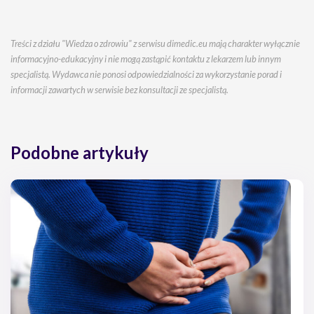
Treści z działu "Wiedza o zdrowiu" z serwisu dimedic.eu mają charakter wyłącznie
informacyjno-edukacyjny i nie mogą zastąpić kontaktu z lekarzem lub innym
specjalistą. Wydawca nie ponosi odpowiedzialności za wykorzystanie porad i
informacji zawartych w serwisie bez konsultacji ze specjalistą.
Podobne artykuły