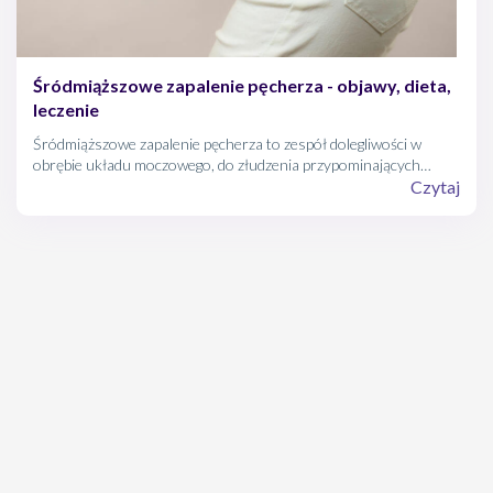
Śródmiąższowe zapalenie pęcherza - objawy, dieta,
leczenie
Śródmiąższowe zapalenie pęcherza to zespół dolegliwości w
obrębie układu moczowego, do złudzenia przypominających
zwykłą infekcję bakteryjną. Niespecyficzne symptomy oraz
Czytaj
niepoznane podłoże, to powody, dla których śródmiąższowe
zapalenia pęcherza tak trudno jest zdiagnozować.