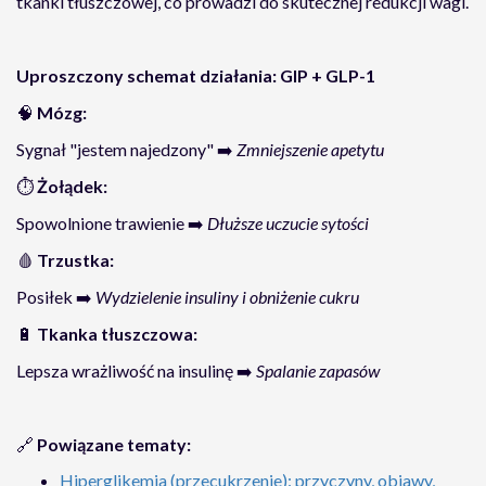
tkanki tłuszczowej, co prowadzi do skutecznej redukcji wagi.
Uproszczony schemat działania: GIP + GLP-1
🧠
Mózg:
Sygnał "jestem najedzony" ➡️
Zmniejszenie apetytu
⏱️
Żołądek:
Spowolnione trawienie ➡️
Dłuższe uczucie sytości
🩸
Trzustka:
Posiłek ➡️
Wydzielenie insuliny i obniżenie cukru
🔋
Tkanka tłuszczowa:
Lepsza wrażliwość na insulinę ➡️
Spalanie zapasów
🔗
Powiązane tematy:
Hiperglikemia (przecukrzenie): przyczyny, objawy,