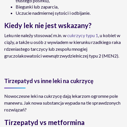
tłustego posiłku),
Biegunki lub zaparcia,
Uczucie nadmiernej sytości i odbijanie.
Kiedy lek nie jest wskazany?
Leku nie należy stosować m.in. w
cukrzycy typu 1
, u kobiet w
ciąży, a także u osób z wywiadem w kierunku rzadkiego raka
rdzeniastego tarczycy lub zespołu mnogiej
gruczolakowatości wewnątrzwydzielniczej typu 2 (MEN2).
Tirzepatyd vs inne leki na cukrzycę
Nowoczesne leki na cukrzycę dają lekarzom ogromne pole
manewru. Jak nowa substancja wypada na tle sprawdzonych
rozwiązań?
Tirzepatyd vs metformina