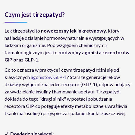
Czym jest tirzepatyd?
Lek tirzepatyd to
nowoczesny lek inkretynowy
, który
naśladuje działanie hormonów naturalnie występujących w
ludzkim organizmie. Pod względem chemicznym i
farmakologicznym jest to
podwójny agonista receptorów
GIP oraz GLP-1
.
Co to oznacza w praktyce i czym tirzepatyd różni się od
klasycznych
agonistów GLP-1
? Starsze generacje leków
działały wyłącznie na jeden receptor (GLP-1), odpowiadający
za wydzielanie insuliny i hamowanie apetytu. Tirzepatyd
dokłada do tego "drugi silnik" w postaci pobudzania
receptora GIP, co potęguje efekty metaboliczne, uwrażliwia
tkanki na insulinę i przyspiesza spalanie tkanki tłuszczowej.
🔗
Dowiedz się więcej: