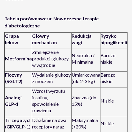
Tabela porównawcza: Nowoczesne terapie
diabetologiczne
Grupa
Główny
Redukcja
Ryzyko
leków
mechanizm
wagi
hipoglikemii
Zmniejszenie
Neutralna /
Bardzo
Metformina
produkcji glukozy
Minimalna
niskie
w wątrobie
Flozyny
Wydalanie glukozy
Umiarkowana
Bardzo
(SGLT2)
z moczem
(ok. 2-3 kg)
niskie
Wzrost wyrzutu
Analogi
insuliny,
Znaczna (do
Niskie
GLP-1
spowolnienie
15%)
trawienia
Tirzepatyd
Działanie na dwa
Maksymalna
Niskie
(GIP/GLP-1)
receptory naraz
(>20%)