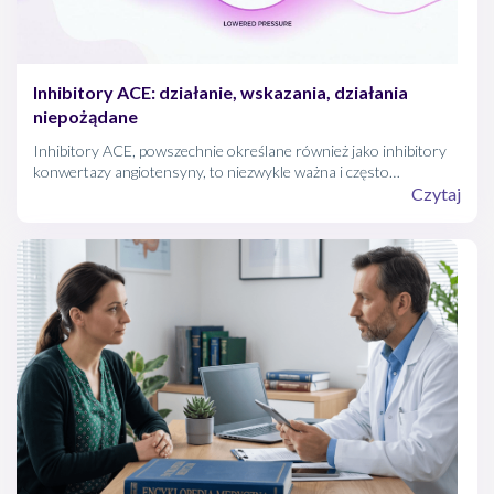
Inhibitory ACE: działanie, wskazania, działania
niepożądane
Inhibitory ACE, powszechnie określane również jako inhibitory
konwertazy angiotensyny, to niezwykle ważna i często
stosowana grupa leków. W wytycznych kardiologicznych
Czytaj
stanowią one preparaty pierwszego wyboru, gdy u pacjenta
diagnozowane jest nadciśnienie tętnicze.