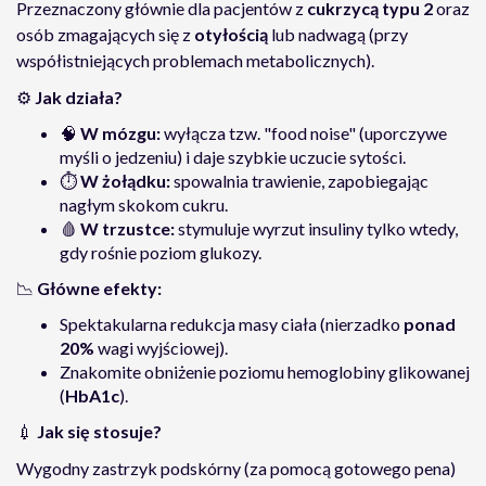
Przeznaczony głównie dla pacjentów z
cukrzycą typu 2
oraz
osób zmagających się z
otyłością
lub nadwagą (przy
współistniejących problemach metabolicznych).
⚙️
Jak działa?
🧠
W mózgu:
wyłącza tzw. "food noise" (uporczywe
myśli o jedzeniu) i daje szybkie uczucie sytości.
⏱️
W żołądku:
spowalnia trawienie, zapobiegając
nagłym skokom cukru.
🩸
W trzustce:
stymuluje wyrzut insuliny tylko wtedy,
gdy rośnie poziom glukozy.
📉
Główne efekty:
Spektakularna redukcja masy ciała (nierzadko
ponad
20%
wagi wyjściowej).
Znakomite obniżenie poziomu hemoglobiny glikowanej
(
HbA1c
).
💉
Jak się stosuje?
Wygodny zastrzyk podskórny (za pomocą gotowego pena)