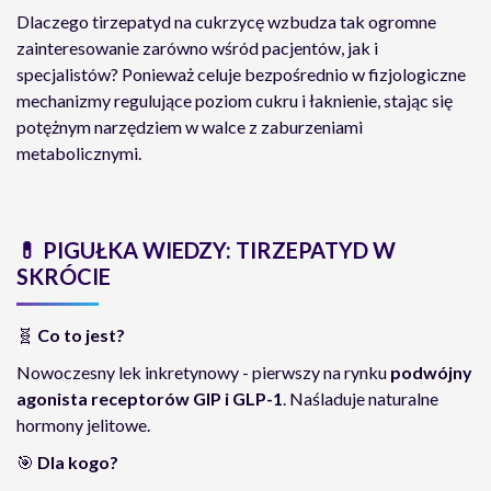
Dlaczego tirzepatyd na cukrzycę wzbudza tak ogromne
zainteresowanie zarówno wśród pacjentów, jak i
specjalistów? Ponieważ celuje bezpośrednio w fizjologiczne
mechanizmy regulujące poziom cukru i łaknienie, stając się
potężnym narzędziem w walce z zaburzeniami
metabolicznymi.
💊
PIGUŁKA WIEDZY: TIRZEPATYD W
SKRÓCIE
🧬
Co to jest?
Nowoczesny lek inkretynowy - pierwszy na rynku
podwójny
agonista receptorów GIP i GLP-1
. Naśladuje naturalne
hormony jelitowe.
🎯
Dla kogo?