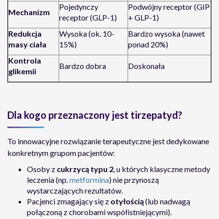
Pojedynczy
Podwójny receptor (GIP
Mechanizm
receptor (GLP-1)
+ GLP-1)
Redukcja
Wysoka (ok. 10-
Bardzo wysoka (nawet
masy ciała
15%)
ponad 20%)
Kontrola
Bardzo dobra
Doskonała
glikemii
Dla kogo przeznaczony jest tirzepatyd?
To innowacyjne rozwiązanie terapeutyczne jest dedykowane
konkretnym grupom pacjentów:
Osoby z
cukrzycą typu 2
, u których klasyczne metody
leczenia (np.
metformina
) nie przynoszą
wystarczających rezultatów.
Pacjenci zmagający się z
otyłością
(lub nadwagą
połączoną z chorobami współistniejącymi).