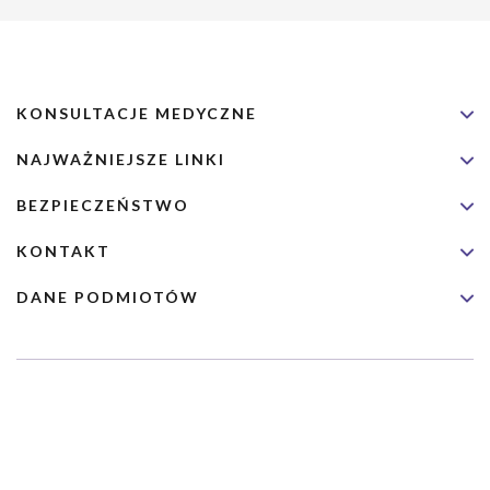
KONSULTACJE MEDYCZNE
NAJWAŻNIEJSZE LINKI
BEZPIECZEŃSTWO
KONTAKT
DANE PODMIOTÓW
Usługa nie jest przeznaczona dla nagłych przypadków medycznych.
Wybrane usługi realizowane są we współpracy z Narodowym
Funduszem Zdrowia (NFZ)