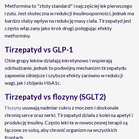
Metformina to "złoty standard" i najczęściej lek pierwszego
rzutu. Jest skuteczna w redukcji insulinooporności, jednak ma
bardzo słaby wpływ na redukcję masy ciała. Tirzepatyd jest
często włączany jako krok drugi, potęgując efekty
metforminy.
Tirzepatyd vs GLP-1
Obie grupy leków działają inkretynowo i wspierają
odchudzanie, jednak to podwójny mechanizm tirzepatydu
zapewnia silniejsze i szybsze efekty zarówno w redukcji
wagi, jak i zbijaniu HbA1c.
Tirzepatyd vs flozyny (SGLT2)
Flozyny
usuwają nadmiar cukru z moczem i doskonale
chronią serce oraz nerki. Tirzepatyd działa z kolei na apetyt i
produkcję insuliny. Często leki te w nowoczesnej terapii są
łączone ze sobą, aby chronić organizm na wszystkich
frontach.