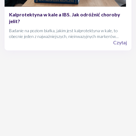
Kalprotektyna w kale a IBS. Jak odróżnić choroby
jelit?
Badanie na poziom białka, jakim jest kalprotektyna w kale, to
obecnie jeden z najważniejszych, nieinwazyjnych markerów
stanu zapalnego przewodu pokarmowego. Stanowi on kluczowy
Czytaj
test pomagający lekarzom odróżnić zespół jelita drażliwego (gdzie
wynik jest prawidłowy, co potwierdza charakter czynnościowy
dolegliwości) od chorób zapalnych jelit (gdzie wynik jest
podwyższony).