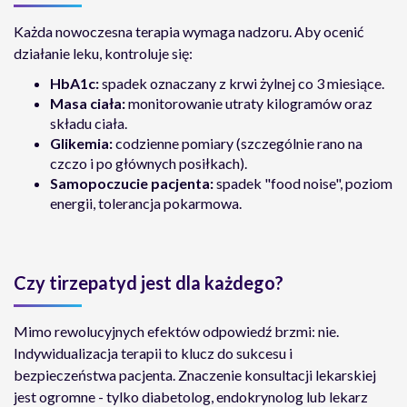
Każda nowoczesna terapia wymaga nadzoru. Aby ocenić
działanie leku, kontroluje się:
HbA1c:
spadek oznaczany z krwi żylnej co 3 miesiące.
Masa ciała:
monitorowanie utraty kilogramów oraz
składu ciała.
Glikemia:
codzienne pomiary (szczególnie rano na
czczo i po głównych posiłkach).
Samopoczucie pacjenta:
spadek "food noise", poziom
energii, tolerancja pokarmowa.
Czy tirzepatyd jest dla każdego?
Mimo rewolucyjnych efektów odpowiedź brzmi: nie.
Indywidualizacja terapii to klucz do sukcesu i
bezpieczeństwa pacjenta. Znaczenie konsultacji lekarskiej
jest ogromne - tylko diabetolog, endokrynolog lub lekarz