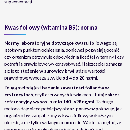
suplementacji.
Kwas foliowy (witamina B9): norma
Normy laboratoryjne dotyczące kwasu foliowego
są
istotnym punktem odniesienia, ponieważ pozwalają ocenić,
czy organizm otrzymuje odpowiednią ilość tej witaminy i czy
potrafi ją prawidłowo wykorzystywać. Najczęściej oznacza
się jego
stężenie w surowicy krwi
, gdzie wartości
prawidłowe wynoszą zwykle
od 4 do 20 ng/ml
.
Drugą metodą jest
badanie zawartości folianów w
erytrocytach
, czyli czerwonych krwinkach – tutaj
zakres
referencyjny wynosi około 140–628 ng/ml
. Ta druga
metoda daje nieco pełniejszy obraz, ponieważ pokazuje, jak
organizm był zaopatrzony w kwas foliowy w dłuższym
okresie, a nie tylko w danym momencie. Warto pamiętać, że
normy mogą się minimalnie różnić w zależności od