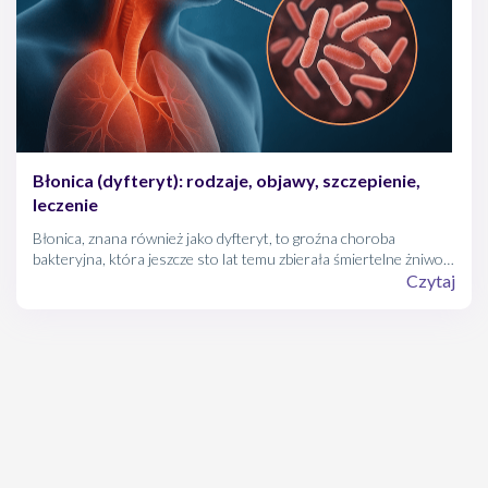
Błonica (dyfteryt): rodzaje, objawy, szczepienie,
leczenie
Błonica, znana również jako dyfteryt, to groźna choroba
bakteryjna, która jeszcze sto lat temu zbierała śmiertelne żniwo
wśród dzieci i dorosłych. Dziś, dzięki powszechnym szczepieniom,
Czytaj
występuje znacznie rzadziej, jednak wciąż stanowi realne
zagrożenie – szczególnie w rejonach o niskim poziomie
wyszczepienia. Choroba może przyjmować różne postacie, od
typowych zmian w gardle, przez niebezpieczne dla życia duszności,
aż po przewlekłe owrzodzenia skóry. Największym zagrożeniem
jest toksyna błonicza, która uszkadza serce, nerki i układ
nerwowy. Wczesne rozpoznanie, szybkie leczenie oraz
profilaktyka w postaci szczepień są kluczowe dla ochrony
zdrowia i życia.