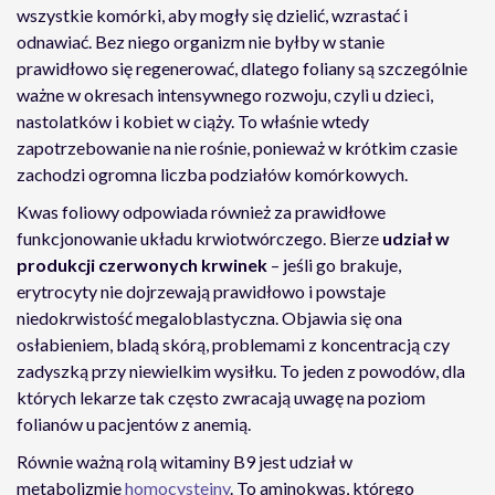
wszystkie komórki, aby mogły się dzielić, wzrastać i
odnawiać. Bez niego organizm nie byłby w stanie
prawidłowo się regenerować, dlatego foliany są szczególnie
ważne w okresach intensywnego rozwoju, czyli u dzieci,
nastolatków i kobiet w ciąży. To właśnie wtedy
zapotrzebowanie na nie rośnie, ponieważ w krótkim czasie
zachodzi ogromna liczba podziałów komórkowych.
Kwas foliowy odpowiada również za prawidłowe
funkcjonowanie układu krwiotwórczego. Bierze
udział w
produkcji czerwonych krwinek
– jeśli go brakuje,
erytrocyty nie dojrzewają prawidłowo i powstaje
niedokrwistość megaloblastyczna. Objawia się ona
osłabieniem, bladą skórą, problemami z koncentracją czy
zadyszką przy niewielkim wysiłku. To jeden z powodów, dla
których lekarze tak często zwracają uwagę na poziom
folianów u pacjentów z anemią.
Równie ważną rolą witaminy B9 jest udział w
metabolizmie
homocysteiny
. To aminokwas, którego