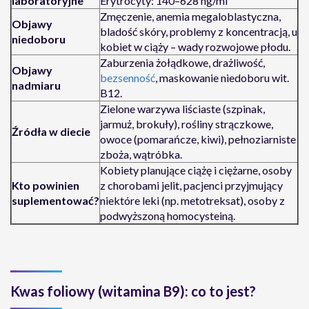
laboratoryjne
Erytrocyty: 140–628 ng/ml
Zmęczenie, anemia megaloblastyczna,
Objawy
bladość skóry, problemy z koncentracją, u
niedoboru
kobiet w ciąży – wady rozwojowe płodu.
Zaburzenia żołądkowe, drażliwość,
Objawy
bezsenność
, maskowanie niedoboru wit.
nadmiaru
B12.
Zielone warzywa liściaste (szpinak,
jarmuż, brokuły), rośliny strączkowe,
Źródła w diecie
owoce (pomarańcze, kiwi), pełnoziarniste
zboża, wątróbka.
Kobiety planujące ciążę i ciężarne, osoby
Kto powinien
z chorobami jelit, pacjenci przyjmujący
suplementować?
niektóre leki (np. metotreksat), osoby z
podwyższoną homocysteiną.
Kwas foliowy (witamina B9): co to jest?