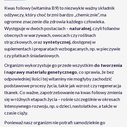
Kwas foliowy (witamina B9) to niezwykle ważny składnik
odżywczy, który choć brzmi bardzo „chemicznie”, ma
ogromne znaczenie dla zdrowia każdego człowieka.
Występuje w dwóch postaciach –
naturalnej
, czyli folianów
obecnych w warzywach, owocach czy roślinach
strączkowych, oraz
syntetycznej
, dostępnej w
suplementach i preparatach wzbogacanych, np. w pieczywie
czy płatkach śniadaniowych.
Organizm wykorzystuje go przede wszystkim
do tworzenia
i naprawy materiału genetycznego
, co sprawia, że bez
odpowiedniej ilości tej witaminy nie mogłyby zachodzić
podstawowe procesy życia, takie jak wzrost czy regeneracja
tkanek. Co ważne, zapotrzebowanie na kwas foliowy zmienia
się w różnych etapach życia – rośnie szczególnie w okresach
intensywnego rozwoju, np. u dzieci, nastolatków, a także w
czasie ciąży.
Ponieważ nasz organizm nie potrafi samodzielnie go