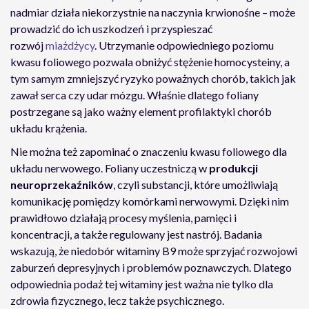
nadmiar działa niekorzystnie na naczynia krwionośne – może
prowadzić do ich uszkodzeń i przyspieszać
rozwój
miażdżycy
. Utrzymanie odpowiedniego poziomu
kwasu foliowego pozwala obniżyć stężenie homocysteiny, a
tym samym zmniejszyć ryzyko poważnych chorób, takich jak
zawał serca czy udar mózgu. Właśnie dlatego foliany
postrzegane są jako ważny element profilaktyki chorób
układu krążenia.
Nie można też zapominać o znaczeniu kwasu foliowego dla
układu nerwowego. Foliany uczestniczą w
produkcji
neuroprzekaźników
, czyli substancji, które umożliwiają
komunikację pomiędzy komórkami nerwowymi. Dzięki nim
prawidłowo działają procesy myślenia, pamięci i
koncentracji, a także regulowany jest nastrój. Badania
wskazują, że niedobór witaminy B9 może sprzyjać rozwojowi
zaburzeń depresyjnych i problemów poznawczych. Dlatego
odpowiednia podaż tej witaminy jest ważna nie tylko dla
zdrowia fizycznego, lecz także psychicznego.