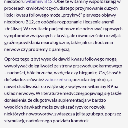
niedoboru
witaminy B12
. Obie te witaminy współdziałają w
procesach krwiotwórczych, dlatego przyjmowanie dużych
ilości kwasu foliowego może „przykryć” pierwsze objawy
niedoboru B12, co opóźnia rozpoznanie i leczenie anemii
złośliwej. W rezultacie pacjent może nie odczuwać typowych
symptomów związanych z krwią, ale równocześnie rozwijać
groźne powikłania neurologiczne, takie jak uszkodzenia
nerwów czy problemy z pamięcią.
Oprócz tego, zbyt wysokie dawki kwasu foliowego mogą
wywoływać dolegliwości ze strony przewodu pokarmowego
– nudności, bóle brzucha, wzdęcia czy biegunkę. Część osób
doświadcza również
zaburzeń snu
, uczucia niepokoju, a
nawet drażliwości, co wiąże się z wpływem witaminy B9 na
układ nerwowy. W literaturze medycznej pojawiają się także
doniesienia, że długotrwała suplementacja w bardzo
wysokich dawkach może zwiększać ryzyko rozwoju
niektórych nowotworów, zwłaszcza jelita grubego, poprzez
stymulację nadmiernego podziału komórek.