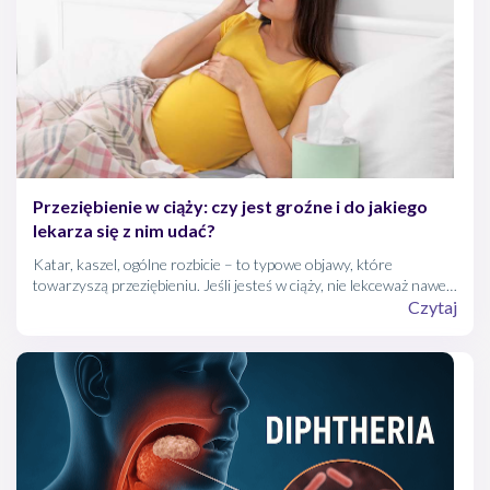
Przeziębienie w ciąży: czy jest groźne i do jakiego
lekarza się z nim udać?
Katar, kaszel, ogólne rozbicie – to typowe objawy, które
towarzyszą przeziębieniu. Jeśli jesteś w ciąży, nie lekceważ nawet
niewielkich dolegliwości. Ale czy przeziębienie w ciąży oznacza, że
Czytaj
musisz od razu udać się do lekarza?