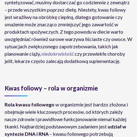
syntetyzować, musimy dostarczać go codziennie z zewnątrz
– przede wszystkim poprzez dietę. Niestety, kwas foliowy
jest wrażliwy na obróbkę cieplną, dlatego gotowanie czy
smażenie może znacząco zmniejszyć jego zawartość w
produktach spożywczych. Z tego powodu w diecie warto
uwzględniać również surowe warzywa liściaste czy owoce. W
sytuacjach zwiększonego zapotrzebowania, takich jak
planowanie ciąży,
niedokrwistość
czy przewlekłe choroby
jelit, lekarze często zalecają dodatkową suplementację.
Kwas foliowy – rola w organizmie
Rola kwasu foliowego
w organizmie jest bardzo złożona i
obejmuje wiele kluczowych procesów, od których zależy
nasze zdrowie i prawidłowe funkcjonowanie niemal każdej
tkanki. Najbardziej podstawowym zadaniem jest
udział w
syntezie DNA i RNA
– kwasu foliowego potrzebują