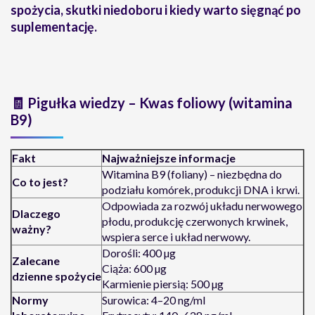
spożycia, skutki niedoboru i kiedy warto sięgnąć po
suplementację.
🧾 Pigułka wiedzy – Kwas foliowy (witamina
B9)
Fakt
Najważniejsze informacje
Witamina B9 (foliany) – niezbędna do
Co to jest?
podziału komórek, produkcji DNA i krwi.
Odpowiada za rozwój układu nerwowego
Dlaczego
płodu, produkcję czerwonych krwinek,
ważny?
wspiera serce i układ nerwowy.
Dorośli: 400 µg
Zalecane
Ciąża: 600 µg
dzienne spożycie
Karmienie piersią: 500 µg
Normy
Surowica: 4–20 ng/ml