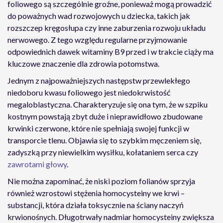
foliowego są szczególnie groźne, ponieważ mogą prowadzić
do poważnych wad rozwojowych u dziecka, takich jak
rozszczep kręgosłupa czy inne zaburzenia rozwoju układu
nerwowego. Z tego względu regularne przyjmowanie
odpowiednich dawek witaminy B9 przed i w trakcie ciąży ma
kluczowe znaczenie dla zdrowia potomstwa.
Jednym z najpoważniejszych następstw przewlekłego
niedoboru kwasu foliowego jest niedokrwistość
megaloblastyczna. Charakteryzuje się ona tym, że w szpiku
kostnym powstają zbyt duże i nieprawidłowo zbudowane
krwinki czerwone, które nie spełniają swojej funkcji w
transporcie tlenu. Objawia się to szybkim męczeniem się,
zadyszką przy niewielkim wysiłku, kołataniem serca czy
zawrotami głowy
.
Nie można zapominać, że niski poziom folianów sprzyja
również wzrostowi stężenia homocysteiny we krwi –
substancji, która działa toksycznie na ściany naczyń
krwionośnych. Długotrwały nadmiar homocysteiny zwiększa