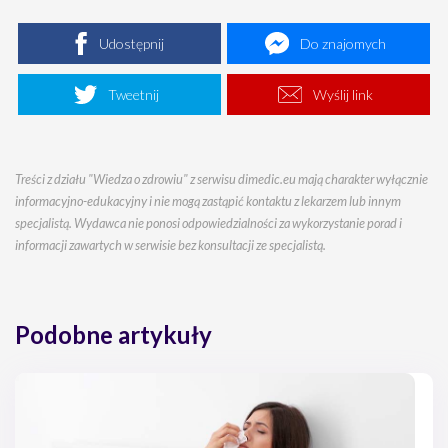
Udostępnij
Do znajomych
Tweetnij
Wyślij link
Treści z działu "Wiedza o zdrowiu" z serwisu dimedic.eu mają charakter wyłącznie
informacyjno-edukacyjny i nie mogą zastąpić kontaktu z lekarzem lub innym
specjalistą. Wydawca nie ponosi odpowiedzialności za wykorzystanie porad i
informacji zawartych w serwisie bez konsultacji ze specjalistą.
Podobne artykuły