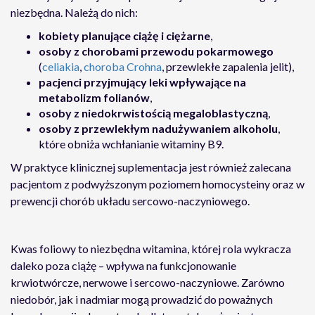
niezbędna. Należą do nich:
kobiety planujące ciążę i ciężarne
,
osoby z chorobami przewodu pokarmowego
(
celiakia
,
choroba Crohna
, przewlekłe zapalenia jelit),
pacjenci przyjmujący leki wpływające na
metabolizm folianów
,
osoby z niedokrwistością megaloblastyczną
,
osoby z przewlekłym nadużywaniem alkoholu
,
które obniża wchłanianie witaminy B9.
W praktyce klinicznej suplementacja jest również zalecana
pacjentom z podwyższonym poziomem homocysteiny oraz w
prewencji chorób układu sercowo-naczyniowego.
Kwas foliowy to niezbędna witamina, której rola wykracza
daleko poza ciążę – wpływa na funkcjonowanie
krwiotwórcze, nerwowe i sercowo-naczyniowe. Zarówno
niedobór, jak i nadmiar mogą prowadzić do poważnych