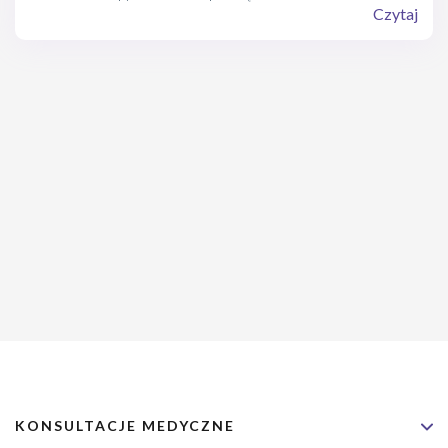
popularna metoda zapobiegania ciąży na Zachodzie, to nadal
Czytaj
wielu mężczyzn w naszym kraju ma pewne wątpliwości.
Zwłaszcza jeśli chodzi o inwazyjność tego zabiegu, jego
skuteczność oraz… odwracalność. Z tego tekstu dowiesz się
wszystkiego, co chcesz wiedzieć o wazektomii, a bałeś się (lub
bałaś) zapytać.
KONSULTACJE MEDYCZNE