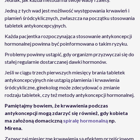
Jedną z tych wad jest możliwość występowania krwawień i
plamień śródcyklicznych, zwłaszcza na początku stosowania
tabletek antykoncepcyjnych.
Każda pacjentka rozpoczynająca stosowanie antykoncepcji
hormonalnej powinna być poinformowana o takim ryzyku.
Problemy powinny ustąpić, gdy organizm przyzwyczai się do
stałej regularnie dostarczanej dawki hormonów.
Jeśli w ciągu trzech pierwszych miesięcy brania tabletek
antykoncepcyjnych nie ustąpią plamienia i krwawienia
śródcykliczne, ginekolog może zdecydować o zmianie
rodzaju tabletek, czy też metody antykoncepcji hormonalnej.
Pamiętajmy bowiem, że krwawienia podczas
antykoncepcji mogą zdarzyć się również, gdy kobieta
ma założoną domaciczną
spiralę hormonalną
np.
Mirena.
Zazwyczaj miesięczne krwawienia są efektem przejściowym