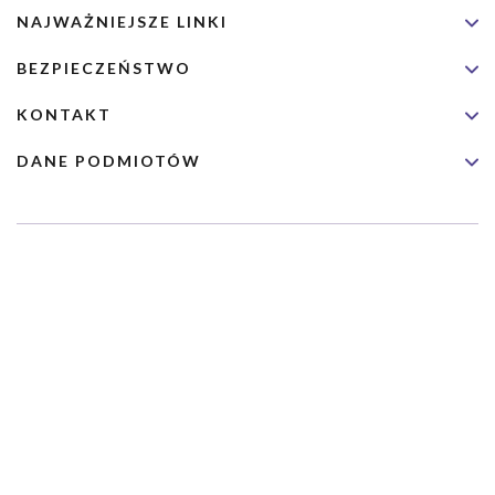
NAJWAŻNIEJSZE LINKI
BEZPIECZEŃSTWO
KONTAKT
DANE PODMIOTÓW
Usługa nie jest przeznaczona dla nagłych przypadków medycznych.
Wybrane usługi realizowane są we współpracy z Narodowym
Funduszem Zdrowia (NFZ)
Copyrights 2026 Dimedic Ltd