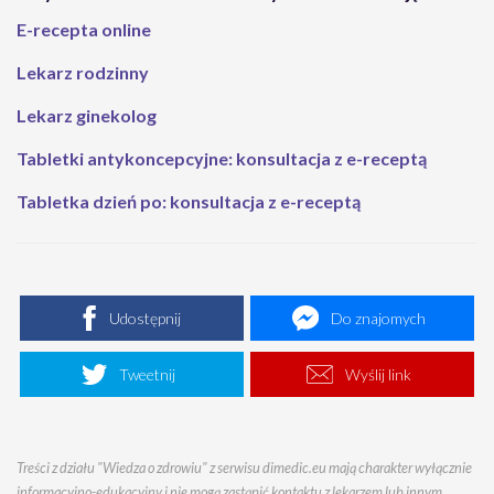
E-recepta online
Lekarz rodzinny
Lekarz ginekolog
Tabletki antykoncepcyjne: konsultacja z e-receptą
Tabletka dzień po: konsultacja z e-receptą
Udostępnij
Do znajomych
Tweetnij
Wyślij link
Treści z działu "Wiedza o zdrowiu" z serwisu dimedic.eu mają charakter wyłącznie
informacyjno-edukacyjny i nie mogą zastąpić kontaktu z lekarzem lub innym