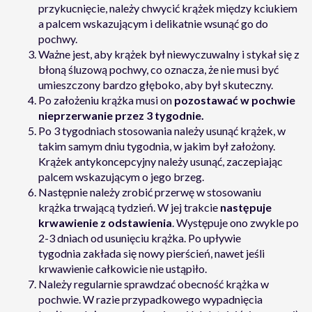
przykucnięcie, należy chwycić krążek między kciukiem
a palcem wskazującym i delikatnie wsunąć go do
pochwy.
Ważne jest, aby krążek był niewyczuwalny i stykał się z
błoną śluzową pochwy, co oznacza, że nie musi być
umieszczony bardzo głęboko, aby był skuteczny.
Po założeniu krążka musi on
pozostawać w pochwie
nieprzerwanie przez 3 tygodnie.
Po 3 tygodniach stosowania należy usunąć krążek, w
takim samym dniu tygodnia, w jakim był założony.
Krążek antykoncepcyjny należy usunąć, zaczepiając
palcem wskazującym o jego brzeg.
Następnie należy zrobić przerwę w stosowaniu
krążka trwającą tydzień. W jej trakcie
następuje
krwawienie z odstawienia
. Występuje ono zwykle po
2-3 dniach od usunięciu krążka. Po upływie
tygodnia zakłada się nowy pierścień, nawet jeśli
krwawienie całkowicie nie ustąpiło.
Należy regularnie sprawdzać obecność krążka w
pochwie. W razie przypadkowego wypadnięcia