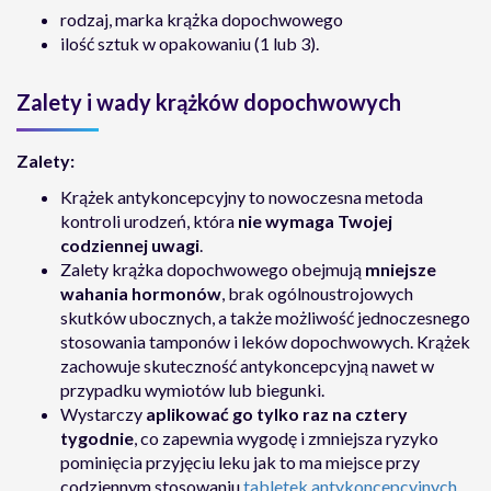
rodzaj, marka krążka dopochwowego
ilość sztuk w opakowaniu (1 lub 3).
Zalety i wady krążków dopochwowych
Zalety:
Krążek antykoncepcyjny to nowoczesna metoda
kontroli urodzeń, która
nie wymaga Twojej
codziennej uwagi
.
Zalety krążka dopochwowego obejmują
mniejsze
wahania hormonów
, brak ogólnoustrojowych
skutków ubocznych, a także możliwość jednoczesnego
stosowania tamponów i leków dopochwowych. Krążek
zachowuje skuteczność antykoncepcyjną nawet w
przypadku wymiotów lub biegunki.
Wystarczy
aplikować go tylko raz na cztery
tygodnie
, co zapewnia wygodę i zmniejsza ryzyko
pominięcia przyjęciu leku jak to ma miejsce przy
codziennym stosowaniu
tabletek antykoncepcyjnych
.