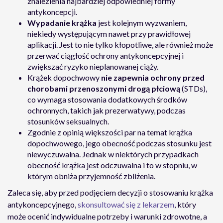
znalezienia najbardziej odpowiedniej formy
antykoncepcji.
Wypadanie krążka
jest kolejnym wyzwaniem,
niekiedy występującym nawet przy prawidłowej
aplikacji. Jest to nie tylko kłopotliwe, ale również może
przerwać ciągłość ochrony antykoncepcyjnej i
zwiększać ryzyko nieplanowanej ciąży.
Krążek dopochwowy
nie zapewnia ochrony przed
chorobami przenoszonymi drogą płciową
(STDs),
co wymaga stosowania dodatkowych środków
ochronnych, takich jak prezerwatywy, podczas
stosunków seksualnych.
Zgodnie z opinią większości par na temat krążka
dopochwowego, jego obecność podczas stosunku jest
niewyczuwalna. Jednak w niektórych przypadkach
obecność krążka jest odczuwalna i to w stopniu, w
którym obniża przyjemność zbliżenia.
Zaleca się, aby przed podjęciem decyzji o stosowaniu krążka
antykoncepcyjnego,
skonsultować się z lekarzem
, który
może ocenić indywidualne potrzeby i warunki zdrowotne, a