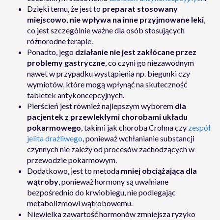
Dzięki temu, że jest to
preparat stosowany
miejscowo, nie wpływa na inne przyjmowane leki
,
co jest szczególnie ważne dla osób stosujących
różnorodne terapie.
Ponadto, jego
działanie
nie jest zakłócane przez
problemy gastryczne
, co czyni go niezawodnym
nawet w przypadku wystąpienia np. biegunki czy
wymiotów, które mogą wpłynąć na skuteczność
tabletek antykoncepcyjnych.
Pierścień jest również najlepszym wyborem
dla
pacjentek z przewlekłymi chorobami układu
pokarmowego
, takimi jak choroba Crohna czy
zespół
jelita drażliwego
, ponieważ wchłanianie substancji
czynnych nie zależy od procesów zachodzących w
przewodzie pokarmowym.
Dodatkowo, jest to metoda
mniej obciążająca dla
wątroby
, ponieważ hormony są uwalniane
bezpośrednio do krwiobiegu, nie podlegając
metabolizmowi wątrobowemu.
Niewielka zawartość hormonów zmniejsza ryzyko