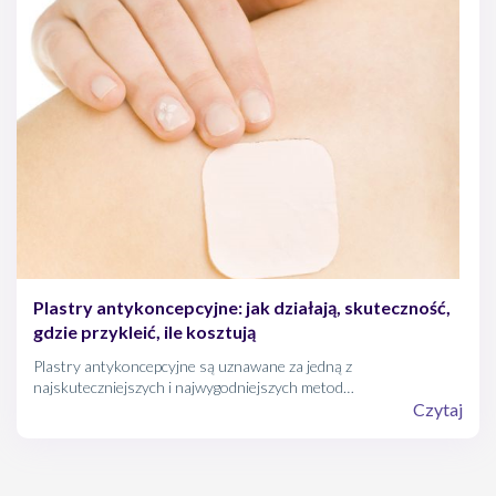
antykoncepcyjny (NuvaRing) - stan wiedzy na 2008 rok [w:]
Ginekologia Polska nr 10/2008
Plastry antykoncepcyjne: jak działają, skuteczność,
gdzie przykleić, ile kosztują
Plastry antykoncepcyjne są uznawane za jedną z
najskuteczniejszych i najwygodniejszych metod
antykoncepcyjnych. Ich działanie jest zbliżone do pigułek
Czytaj
hormonalnych, ale dzięki temu, że przyklejamy plaster raz w
tygodniu są zdecydowanie wygodniejsze i bezpieczniejsze. Zanim
jednak zdecydujemy się na zakup plastrów antykoncepcyjnych
warto poznać ich zalety, wady, a także możliwe skutki uboczne.