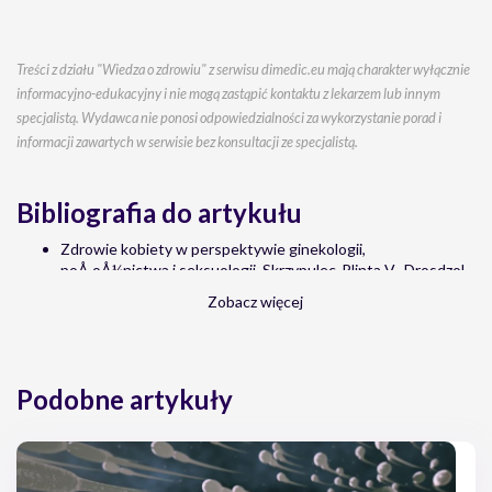
Treści z działu "Wiedza o zdrowiu" z serwisu dimedic.eu mają charakter wyłącznie
informacyjno-edukacyjny i nie mogą zastąpić kontaktu z lekarzem lub innym
specjalistą. Wydawca nie ponosi odpowiedzialności za wykorzystanie porad i
informacji zawartych w serwisie bez konsultacji ze specjalistą.
Bibliografia do artykułu
Zdrowie kobiety w perspektywie ginekologii,
poÅ‚oÅ¼nictwa i seksuologii. Skrzypulec-Plinta V., Drosdzol-
Cop A. (red.). Wydawnictwo ÅšlÄ…ski Uniwersytet
Zobacz więcej
Medyczny w Katwicach, WrocÅ‚aw 2017; 84âˆ’97.
Postacie lekÃ³w antykoncepcyjnych Alicja Konieczna1 ,
Marta Czapiewska1 , Jerzy KrysiÅ„ski1 1 Katedra
Technologii Postaci Leku, Collegium Medicum im. Ludwika
Podobne artykuły
Rydygiera w Bydgoszczy, Uniwersytet MikoÅ‚aja Kopernika
w Toruniu, Polska
DÄ™bski, R. (2007 Antykoncepcja â€“ metody zapobiegania
niepoÅ¼Ä…danej ciÄ…Å¼y. CzÄ™Å›Ä‡ II. Medyczne
(nienaturalne) metody zapobiegania niepoÅ¼Ä…danej ciÄ…