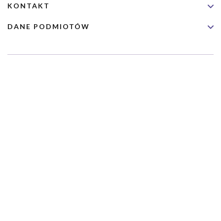
KONTAKT
DANE PODMIOTÓW
Usługa nie jest przeznaczona dla nagłych przypadków medycznych.
Wybrane usługi realizowane są we współpracy z Narodowym
Funduszem Zdrowia (NFZ)
Copyrights 2026 Dimedic Ltd
Partnerzy Serwisu