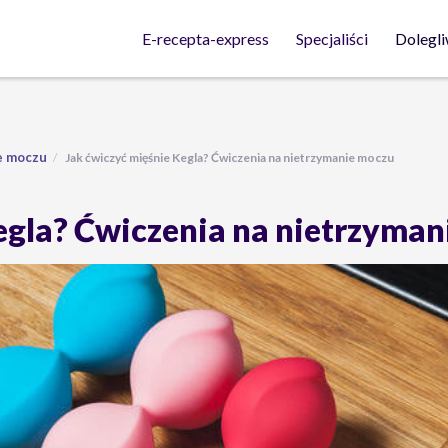
Dolegli
E-recepta-express
Specjaliści
e moczu
Jak ćwiczyć mięśnie Kegla? Ćwiczenia na nietrzymanie moczu
egla? Ćwiczenia na nietrzyma