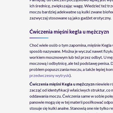
ich średnicę, zwiększając wagę. Wiedzieć też tr
moczu bardziej adekwatne są kulki zwane biof
zazwyczaj stosowane są jako gadżet erotyczny.
Ćwiczenia mięśni kegla u mężczyzn
Choć wiele osób o tym zapomina, mięśnie Kegla w
sposób nazywane. Można je wyczuć nawet fizyka
workiem mosznowym lub też przez odbyt. U mężc
moczową i odbytnicę, ale też podstawę penisa. D
problem popuszczania moczu, a także lepiej kon
przedwczesny wytrysk
).
Ćwiczenia mięśni Kegla u mężczyzn
niewiele r
zacząć od identyfikacji właściwych struktur, co n
oddawania moczu. Ćwiczenia same w sobie polega
panowie mogą się w tej materii posiłkować od
stosuje się kulki analne. Stanowią one nie tylko 