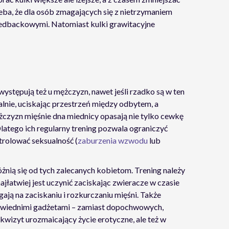
zeba, że dla osób zmagających się z nietrzymaniem
eedbackowymi. Natomiast kulki grawitacyjne
ystępują też u mężczyzn, nawet jeśli rzadko są w ten
lnie, uciskając przestrzeń między odbytem, a
zyzn mięśnie dna miednicy opasają nie tylko cewkę
latego ich regularny trening pozwala ograniczyć
trolować seksualność (
zaburzenia wzwodu
lub
óżnią się od tych zalecanych kobietom. Trening należy
ajłatwiej jest uczynić zaciskając zwieracze w czasie
ją na zaciskaniu i rozkurczaniu mięśni. Także
powiednimi gadżetami – zamiast dopochwowych,
rekwizyt urozmaicający życie erotyczne, ale też w