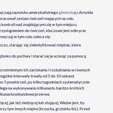
ęczają nazwisku amerykańskiego
ginekologa
Arnolda
opracował zestaw ćwiczeń mających na celu
 kontroli nad znajdującymi się w tym miejscu
przystąpieniem do ćwiczeń, kluczowe jest odkrycie
zwyczaj w tym celu zaleca się:
zu, starając się zidentyfikować mięśnie, które
ęboko do pochwy i starać się je ucisnąć za pomocą
przemiennym ich zaciskaniu i rozluźnianiu w równych
zególne interwały trwały od 5 do 10 sekund.
o 5 powtórzeń, po kilku tygodniach systematycznie
olega na wykonywaniu kilkunastu bardzo krótkich
ilkunastosekundowa przerwa.
ej, jak też siedzącej lub stojącej. Ważne jest, by
zy tym innych mięśni (brzucha, grzbietu itd.). Przed