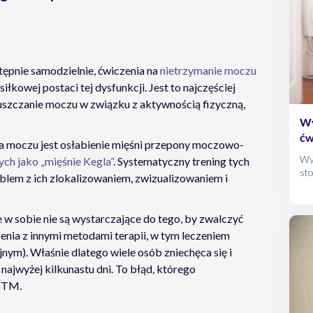
ępnie samodzielnie, ćwiczenia na
nietrzymanie moczu
kowej postaci tej dysfunkcji. Jest to najczęściej
uszczanie moczu w związku z aktywnością fizyczną,
Wy
ćw
a moczu jest osłabienie mięśni przepony moczowo-
Wys
ych jako „mięśnie Kegla”
. Systematyczny trening tych
sto
oblem z ich zlokalizowaniem, zwizualizowaniem i
e w sobie nie są wystarczające do tego, by zwalczyć
nia z innymi metodami terapii, w tym leczeniem
m). Właśnie dlatego wiele osób zniechęca się i
ajwyżej kilkunastu dni. To błąd, którego
NTM.