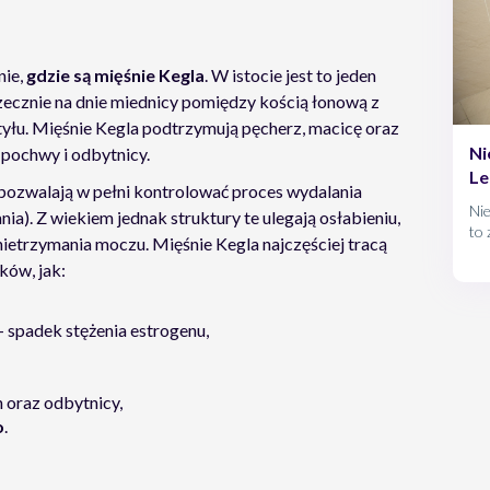
nie,
gdzie są mięśnie Kegla
. W istocie jest to jeden
zecznie na dnie miednicy pomiędzy kością łonową z
 tyłu. Mięśnie Kegla podtrzymują pęcherz, macicę oraz
Ni
 pochwy i odbytnicy.
Le
y pozwalają w pełni kontrolować proces wydalania
Nie
a). Z wiekiem jednak struktury te ulegają osłabieniu,
to 
ietrzymania moczu. Mięśnie Kegla najczęściej tracą
ków, jak:
– spadek stężenia estrogenu,
 oraz odbytnicy,
o
.