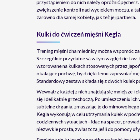
przystąpieniem do nich należy opróżnić pęcher
zwiększenie kontroli nad wyciekiem moczu, a ta
zarówno dla samej kobiety, jak też jej partnera.
Kulki do ćwiczeń mięśni Kegla
Trening mięśni dna miednicy można wspomóc za
Szczególnie przydatne są w tym względzie tzw.
wzorowane na kulkach stosowanych przez japońs
okalające pochwę, by dzięki temu zapewniać mę
Standardowy zestaw składa się z dwóch kulek p
Wewnątrz każdej z nich znajdują się mniejsze i 
się i delikatnie grzechoczą. Po umieszczeniu ic
subtelne drgania, zmuszając je do mimowolnego 
Kegla wykonują w celu utrzymania kulek w poc
codziennych sytuacjach - idąc na spacer, prowad
niezwykle prosta, zwłaszcza jeśli do pomocy uż
Pamiętaj: do ćwiczeń początkowo lepiej jest wyb