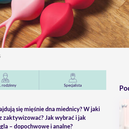
5
. rodzinny
Specjalista
Po
jdują się mięśnie dna miednicy? W jaki
z zaktywizować? Jak wybrać i jak
egla – dopochwowe i analne?