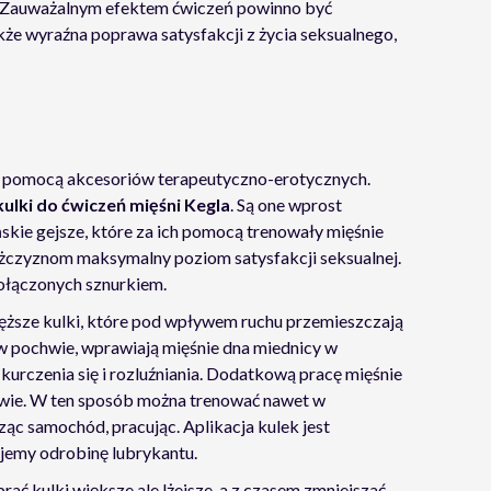
z. Zauważalnym efektem ćwiczeń powinno być
kże wyraźna poprawa satysfakcji z życia seksualnego,
 pomocą akcesoriów terapeutyczno-erotycznych.
kulki do ćwiczeń mięśni Kegla
. Są one wprost
kie gejsze, które za ich pomocą trenowały mięśnie
żczyznom maksymalny poziom satysfakcji seksualnej.
ołączonych sznurkiem.
cięższe kulki, które pod wpływem ruchu przemieszczają
h w pochwie, wprawiają mięśnie dna miednicy w
kurczenia się i rozluźniania. Dodatkową pracę mięśnie
hwie. W ten sposób można trenować nawet w
ząc samochód, pracując. Aplikacja kulek jest
yjemy odrobinę lubrykantu.
rać kulki większe ale lżejsze, a z czasem zmniejszać