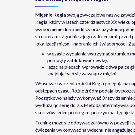
Mięśnie Kegla
swoją zwyczajową nazwę zawdzi
Kegla, który w latach czterdziestych XX wieku 
wzmocnienie dna miednicy oraz uzyskanie pełnej
strukturami. Zgodnie z jego zaleceniami, przed 
lokalizacji mięśni i nabranie ich świadomości. Za
w czasie wydalania wstrzymać strumień moc
pomogły zablokować cewkę;
leżąc na plecach, wprowadzić dwa palce gł
znajdujących się wewnątrz mięśni.
Właściwe ćwiczenia mięśni Kegla polegają na na
odstępach czasu. Różne źródła podają, by poszc
Początkowo należy wykonywać 3 razy dziennie p
wydłużając serię do 25. Metoda alternatywna p
skurczów jeden po drugim, po czym następuje k
Trening może się odbywać zarówno w pozycji leżąc
ćwiczenia wykonywać na wdechu, nie angażując pr