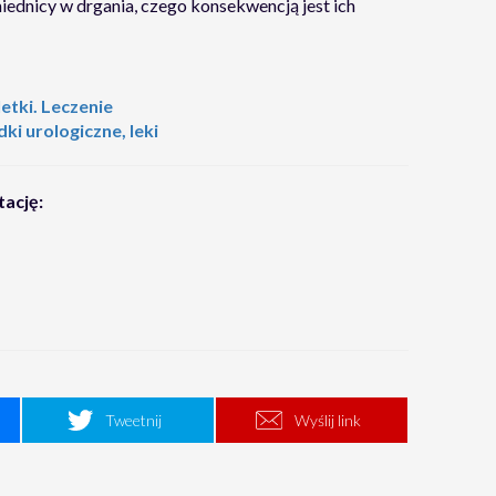
ednicy w drgania, czego konsekwencją jest ich
letki. Leczenie
i urologiczne, leki
tację:
Tweetnij
Wyślij link