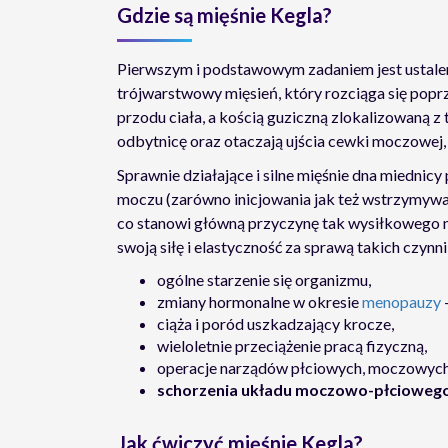
Gdzie są mięśnie Kegla?
Pierwszym i podstawowym zadaniem jest ustale
trójwarstwowy mięsień, który rozciąga się popr
przodu ciała, a kością guziczną zlokalizowaną z
odbytnicę oraz otaczają ujścia cewki moczowej,
Sprawnie działające i silne mięśnie dna miednic
moczu (zarówno inicjowania jak też wstrzymywani
co stanowi główną przyczynę tak wysiłkowego n
swoją siłę i elastyczność za sprawą takich czynni
ogólne starzenie się organizmu,
zmiany hormonalne w okresie
menopauzy
ciąża i poród uszkadzający krocze,
wieloletnie przeciążenie pracą fizyczną,
operacje narządów płciowych, moczowych
schorzenia układu moczowo-płcioweg
Jak ćwiczyć mięśnie Kegla?