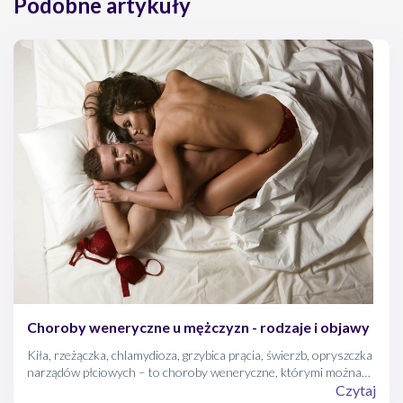
Podobne artykuły
Choroby weneryczne u mężczyzn - rodzaje i objawy
Kiła, rzeżączka, chlamydioza, grzybica prącia, świerzb, opryszczka
narządów płciowych – to choroby weneryczne, którymi można
się zarazić w czasie kontaktów seksualnych. Ze względu na
Czytaj