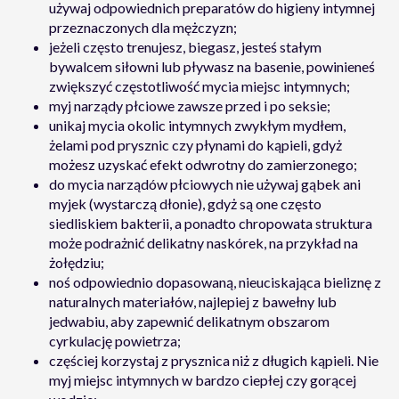
używaj odpowiednich preparatów do higieny intymnej
przeznaczonych dla mężczyzn;
jeżeli często trenujesz, biegasz, jesteś stałym
bywalcem siłowni lub pływasz na basenie, powinieneś
zwiększyć częstotliwość mycia miejsc intymnych;
myj narządy płciowe zawsze przed i po seksie;
unikaj mycia okolic intymnych zwykłym mydłem,
żelami pod prysznic czy płynami do kąpieli, gdyż
możesz uzyskać efekt odwrotny do zamierzonego;
do mycia narządów płciowych nie używaj gąbek ani
myjek (wystarczą dłonie), gdyż są one często
siedliskiem bakterii, a ponadto chropowata struktura
może podrażnić delikatny naskórek, na przykład na
żołędziu;
noś odpowiednio dopasowaną, nieuciskająca bieliznę z
naturalnych materiałów, najlepiej z bawełny lub
jedwabiu, aby zapewnić delikatnym obszarom
cyrkulację powietrza;
częściej korzystaj z prysznica niż z długich kąpieli. Nie
myj miejsc intymnych w bardzo ciepłej czy gorącej