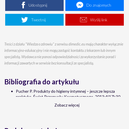
Udostępnij
Do znajomych
Tweetnij
Wyślij link
Treści z działu "Wiedza o zdrowiu" z serwisu dimedic.eu mają charakter wyłącznie
informacyjno-edukacyjny i nie mogą zastąpić kontaktu z lekarzem lub innym
specjalistą. Wydawca nie ponosi odpowiedzialności za wykorzystanie porad i
informacji zawartych w serwisie bez konsultacji ze specjalistą.
Bibliografia do artykułu
Pucher P. Produkty do higieny intymnej – jeszcze lepsza
praktyka. Świat Przemysłu Kosmetycznego. 2013;4(17):30-
31. https://issuu.com/39879/docs/2013_4_spk/30
Zobacz więcej
Bender S. (red. wyd. pol. Budzisz E.), Pielęgnacja ciała,
Wydanie 1. Wydawnictwo MedPh, Wrocław 2011.