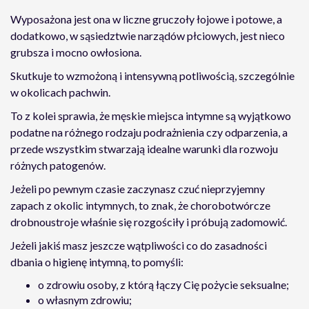
Wyposażona jest ona w liczne gruczoły łojowe i potowe, a
dodatkowo, w sąsiedztwie narządów płciowych, jest nieco
grubsza i mocno owłosiona.
Skutkuje to wzmożoną i intensywną potliwością, szczególnie
w okolicach pachwin.
To z kolei sprawia, że męskie miejsca intymne są wyjątkowo
podatne na różnego rodzaju podrażnienia czy odparzenia, a
przede wszystkim stwarzają idealne warunki dla rozwoju
różnych patogenów.
Jeżeli po pewnym czasie zaczynasz czuć nieprzyjemny
zapach z okolic intymnych, to znak, że chorobotwórcze
drobnoustroje właśnie się rozgościły i próbują zadomowić.
Jeżeli jakiś masz jeszcze wątpliwości co do zasadności
dbania o higienę intymną, to pomyśli:
o zdrowiu osoby, z którą łączy Cię pożycie seksualne;
o własnym zdrowiu;