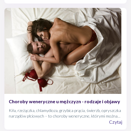
postępy medycyny, przenoszone drogą płciową choroby penisa
nie są już tak groźne, jak niegdyś. Jednak nieleczone choroby
weneryczne mogą prowadzić do bezpłodności, nowotworów, czy
porażeń systemu nerwowego, a nawet śmierci.
Choroby weneryczne u mężczyzn - rodzaje i objawy
Kiła, rzeżączka, chlamydioza, grzybica prącia, świerzb, opryszczka
narządów płciowych – to choroby weneryczne, którymi można
się zarazić w czasie kontaktów seksualnych. Ze względu na
Czytaj
postępy medycyny, przenoszone drogą płciową choroby penisa