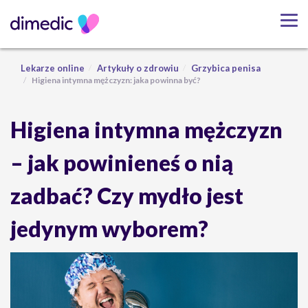
Lekarze online
Artykuły o zdrowiu
Grzybica penisa
Higiena intymna mężczyzn: jaka powinna być?
Higiena intymna mężczyzn
– jak powinieneś o nią
zadbać? Czy mydło jest
jedynym wyborem?