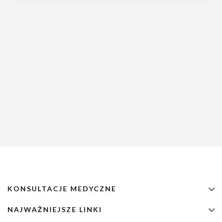
nie są już tak groźne, jak niegdyś. Jednak nieleczone choroby
weneryczne mogą prowadzić do bezpłodności, nowotworów, czy
porażeń systemu nerwowego, a nawet śmierci.
KONSULTACJE MEDYCZNE
NAJWAŻNIEJSZE LINKI