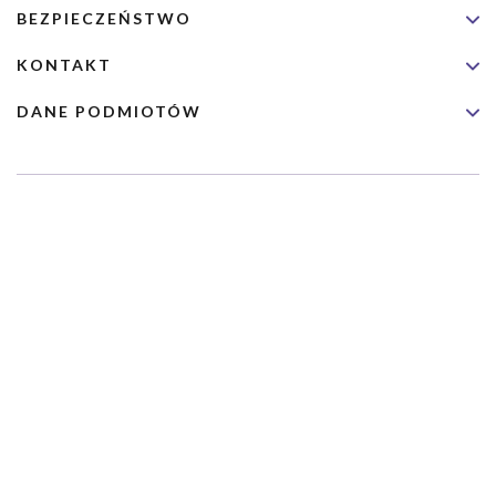
BEZPIECZEŃSTWO
KONTAKT
DANE PODMIOTÓW
Usługa nie jest przeznaczona dla nagłych przypadków medycznych.
Wybrane usługi realizowane są we współpracy z Narodowym
Funduszem Zdrowia (NFZ)
Copyrights 2026 Dimedic Ltd
Partnerzy Serwisu