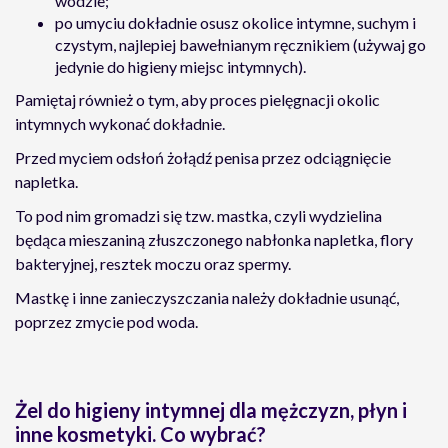
wodzie;
po umyciu dokładnie osusz okolice intymne, suchym i
czystym, najlepiej bawełnianym ręcznikiem (używaj go
jedynie do higieny miejsc intymnych).
Pamiętaj również o tym, aby proces pielęgnacji okolic
intymnych wykonać dokładnie.
Przed myciem odsłoń żołądź penisa przez odciągnięcie
napletka.
To pod nim gromadzi się tzw. mastka, czyli wydzielina
będąca mieszaniną złuszczonego nabłonka napletka, flory
bakteryjnej, resztek moczu oraz spermy.
Mastkę i inne zanieczyszczania należy dokładnie usunąć,
poprzez zmycie pod woda.
Żel do higieny intymnej dla mężczyzn, płyn i
inne kosmetyki. Co wybrać?