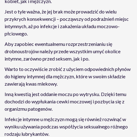
kobiet, jak i mężczyzn.
Jest o tyle ważna, że jej brak może prowadzić do wielu
przykrych konsekwencji – począwszy od podrażnień miejsc
intymnych, aż po infekcje i zakażenia układu moczowo-
płciowego.
Aby zapobiec ewentualnemu rozprzestrzenianiu się
drobnoustrojów należy przede wszystkim umyć okolice
intymne, zarówno przed seksem, jak i po.
Warto to oczywiście zrobić z użyciem odpowiednich płynów
do higieny intymnej dla mężczyzn, które w swoim składzie
zawierają kwas mlekowy.
Inną kwestią jest oddanie moczu po wytrysku. Dzięki temu
dochodzi do wypłukania cewki moczowej i pozbycia się z
organizmu patogenów.
Infekcje intymne u mężczyzn mogą się również rozwinąć w
wyniku używania podczas współżycia seksualnego różnego
rodzaju lubrykantów.