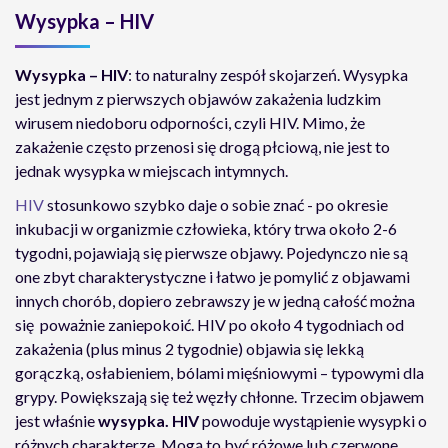
Wysypka – HIV
Wysypka – HIV
: to naturalny zespół skojarzeń. Wysypka
jest jednym z pierwszych objawów zakażenia ludzkim
wirusem niedoboru odporności, czyli HIV. Mimo, że
zakażenie często przenosi się drogą płciową, nie jest to
jednak wysypka w miejscach intymnych.
HIV
stosunkowo szybko daje o sobie znać - po okresie
inkubacji w organizmie człowieka, który trwa około 2-6
tygodni, pojawiają się pierwsze objawy. Pojedynczo nie są
one zbyt charakterystyczne i łatwo je pomylić z objawami
innych chorób, dopiero zebrawszy je w jedną całość można
się poważnie zaniepokoić. HIV po około 4 tygodniach od
zakażenia (plus minus 2 tygodnie) objawia się lekką
gorączką, osłabieniem, bólami mięśniowymi – typowymi dla
grypy. Powiększają się też węzły chłonne. Trzecim objawem
jest właśnie
wysypka. HIV
powoduje wystąpienie wysypki o
różnych charakterze. Mogą to być różowe lub czerwone