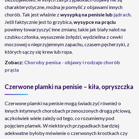
charakterystyczne, można je pomylić z objawami innych
chorób. Tak jest właśnie z
wysypką na penisie lub
jądrach
.
Jeśli faktycznie jest to grzybica,
wysypce na prąciu
powinny towarzyszyć inne zmiany, takie jak biały nalot na
czubku członka, wysuszenie żołędzi, wydzielina z cewki
moczowej o nieprzyjemnym zapachu, czasem pęcherzyki, z
których sączy się krew lub ropa.
Zobacz:
Choroby penisa - objawy i rodzaje chorób
prącia
Czerwone plamki na penisie – kiła, opryszczka
Czerwone plamki na penisie mogą świadczyć również o
innych intymnych chorobach przenoszonych drogą płciową,
aczkolwiek wiele zależy od tego, co rozumiemy pod
pojęciem plamek. W niektórych przypadkach bardziej
adekwatne byłoby mówienie o czerwonych krostkach czy