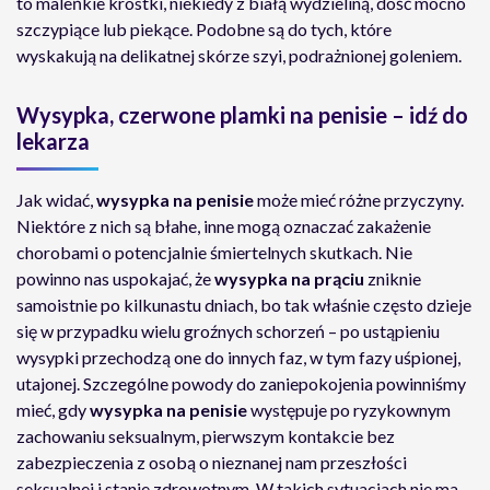
to maleńkie krostki, niekiedy z białą wydzieliną, dość mocno
szczypiące lub piekące. Podobne są do tych, które
wyskakują na delikatnej skórze szyi, podrażnionej goleniem.
Wysypka, czerwone plamki na penisie – idź do
lekarza
Jak widać,
wysypka na penisie
może mieć różne przyczyny.
Niektóre z nich są błahe, inne mogą oznaczać zakażenie
chorobami o potencjalnie śmiertelnych skutkach. Nie
powinno nas uspokajać, że
wysypka na prąciu
zniknie
samoistnie po kilkunastu dniach, bo tak właśnie często dzieje
się w przypadku wielu groźnych schorzeń – po ustąpieniu
wysypki przechodzą one do innych faz, w tym fazy uśpionej,
utajonej. Szczególne powody do zaniepokojenia powinniśmy
mieć, gdy
wysypka na penisie
występuje po ryzykownym
zachowaniu seksualnym, pierwszym kontakcie bez
zabezpieczenia z osobą o nieznanej nam przeszłości
seksualnej i stanie zdrowotnym. W takich sytuacjach nie ma