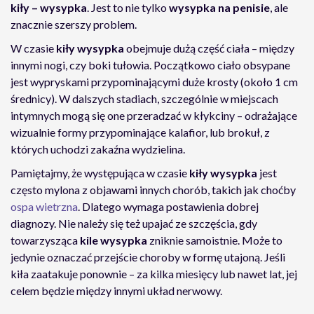
kiły – wysypka
. Jest to nie tylko
wysypka na penisie
, ale
znacznie szerszy problem.
W czasie
kiły wysypka
obejmuje dużą część ciała – między
innymi nogi, czy boki tułowia. Początkowo ciało obsypane
jest wypryskami przypominającymi duże krosty (około 1 cm
średnicy). W dalszych stadiach, szczególnie w miejscach
intymnych mogą się one przeradzać w kłykciny – odrażające
wizualnie formy przypominające kalafior, lub brokuł, z
których uchodzi zakaźna wydzielina.
Pamiętajmy, że występująca w czasie
kiły wysypka
jest
często mylona z objawami innych chorób, takich jak choćby
ospa wietrzna
. Dlatego wymaga postawienia dobrej
diagnozy. Nie należy się też upajać ze szczęścia, gdy
towarzysząca
kile wysypka
zniknie samoistnie. Może to
jedynie oznaczać przejście choroby w formę utajoną. Jeśli
kiła zaatakuje ponownie – za kilka miesięcy lub nawet lat, jej
celem będzie między innymi układ nerwowy.