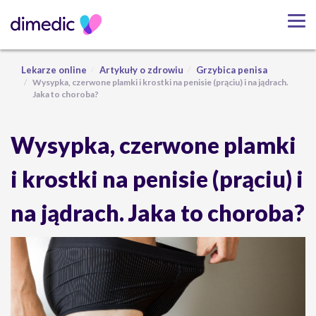
Lekarze online
Artykuły o zdrowiu
Grzybica penisa
Wysypka, czerwone plamki i krostki na penisie (prąciu) i na jądrach.
Jaka to choroba?
Wysypka, czerwone plamki
i krostki na penisie (prąciu) i
na jądrach. Jaka to choroba?