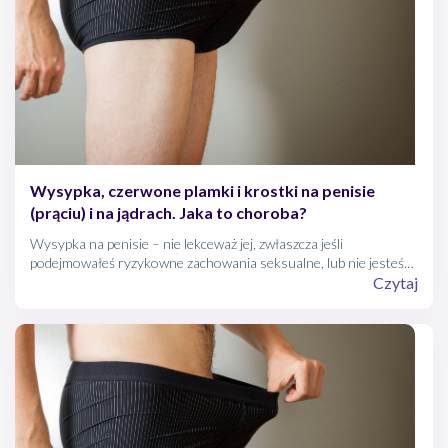
Wysypka, czerwone plamki i krostki na penisie
(prąciu) i na jądrach. Jaka to choroba?
Wysypka na penisie – nie lekceważ jej, zwłaszcza jeśli
podejmowałeś ryzykowne zachowania seksualne, lub nie jesteś
pewny wierności osoby, z którą dzielisz łoże. Wysypka na prąciu
Czytaj
może świadczyć o grzybicy lub kile, dlatego powinna zostać
natychmiast pokazana lekarzowi. Z drugiej strony, krótkotrwała
wysypka na penisie po stosunku może być efektem zwykłego
podrażnienia skóry członka.