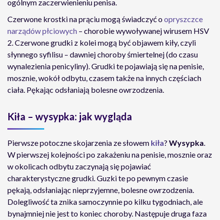
ogólnym zaczerwienieniu penisa.
Czerwone krostki na prąciu mogą świadczyć o
opryszczce
narządów płciowych
– chorobie wywoływanej wirusem HSV
2. Czerwone grudki z kolei mogą być objawem kiły, czyli
słynnego syfilisu – dawniej choroby śmiertelnej (do czasu
wynalezienia penicyliny). Grudki te pojawiają się na penisie,
mosznie, wokół odbytu, czasem także na innych częściach
ciała. Pękając odsłaniają bolesne owrzodzenia.
Kiła – wysypka: jak wygląda
Pierwsze potoczne skojarzenia ze słowem
kiła
?
Wysypka
.
W pierwszej kolejności po zakażeniu na penisie, mosznie oraz
w okolicach odbytu zaczynają się pojawiać
charakterystyczne grudki. Guzki te po pewnym czasie
pękają, odsłaniając nieprzyjemne, bolesne owrzodzenia.
Dolegliwość ta znika samoczynnie po kilku tygodniach, ale
bynajmniej nie jest to koniec choroby. Następuje druga faza