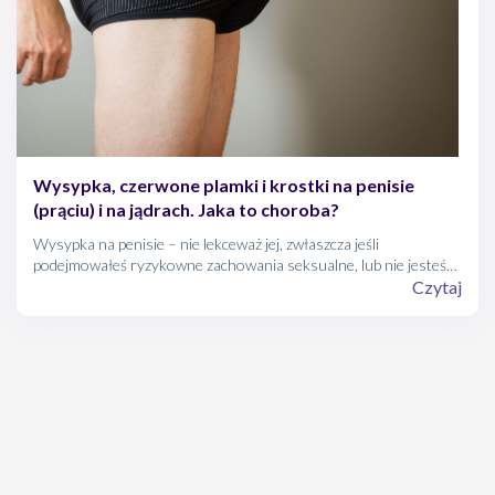
Wysypka, czerwone plamki i krostki na penisie
(prąciu) i na jądrach. Jaka to choroba?
Wysypka na penisie – nie lekceważ jej, zwłaszcza jeśli
podejmowałeś ryzykowne zachowania seksualne, lub nie jesteś
pewny wierności osoby, z którą dzielisz łoże. Wysypka na prąciu
Czytaj
może świadczyć o grzybicy lub kile, dlatego powinna zostać
natychmiast pokazana lekarzowi. Z drugiej strony, krótkotrwała
wysypka na penisie po stosunku może być efektem zwykłego
podrażnienia skóry członka.