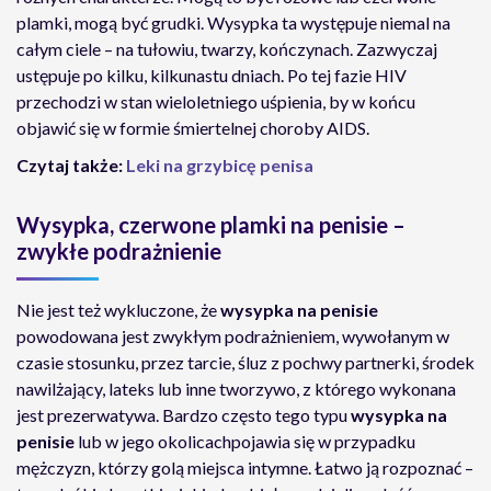
plamki, mogą być grudki. Wysypka ta występuje niemal na
całym ciele – na tułowiu, twarzy, kończynach. Zazwyczaj
ustępuje po kilku, kilkunastu dniach. Po tej fazie HIV
przechodzi w stan wieloletniego uśpienia, by w końcu
objawić się w formie śmiertelnej choroby AIDS.
Czytaj także:
Leki na grzybicę penisa
Wysypka, czerwone plamki na penisie –
zwykłe podrażnienie
Nie jest też wykluczone, że
wysypka na penisie
powodowana jest zwykłym podrażnieniem, wywołanym w
czasie stosunku, przez tarcie, śluz z pochwy partnerki, środek
nawilżający, lateks lub inne tworzywo, z którego wykonana
jest prezerwatywa. Bardzo często tego typu
wysypka na
penisie
lub w jego okolicachpojawia się w przypadku
mężczyzn, którzy golą miejsca intymne. Łatwo ją rozpoznać –