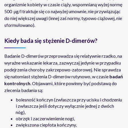
organizmie kobiety w czasie ciąży, wspomnianą wyżej normę
500 µg/l traktuje się co najwyżej umownie, nie przywiązując
do niej większej uwagi (innej zaś normy, typowo ciążowej, nie
sformułowano).
Kiedy bada się stężenie D-dimerów?
Badanie D-dimerów przeprowadza się relatywnie rzadko, na
wyraźne wskazanie lekarza, zazwyczaj jedynie w przypadku
podejrzenia choroby zakrzepowo-zatorowej. Nie sprawdza
się natomiast stężenia D-dimerów rutynowo, w czasie
badań
kontrolnych
. Objawami, które powinny być podstawą do
zlecenia badania są:
bolesność kończyn (zwłaszcza przy ucisku i chodzeniu
i zwłaszcza jeśli dotyczy wyłącznie jednej z dwóch
nóg),
obrzęk i zaczerwienienie nogi,
zwiększona ciepłota kończyny,