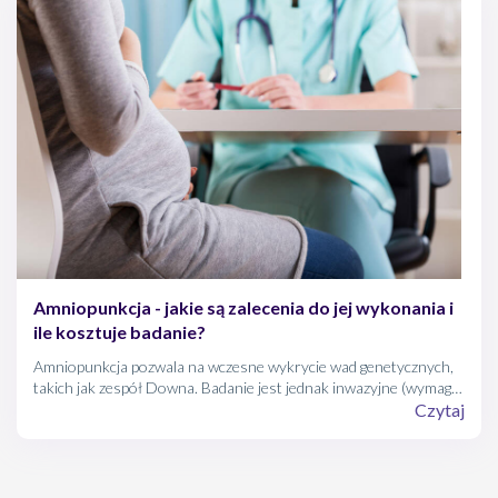
Amniopunkcja - jakie są zalecenia do jej wykonania i
ile kosztuje badanie?
Amniopunkcja pozwala na wczesne wykrycie wad genetycznych,
takich jak zespół Downa. Badanie jest jednak inwazyjne (wymaga
przebicia igłą powłok brzusznych) i wiąże się z ryzykiem
Czytaj
poronienia.