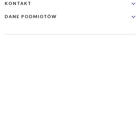
KONTAKT
DANE PODMIOTÓW
Usługa nie jest przeznaczona dla nagłych przypadków medycznych.
Wybrane usługi realizowane są we współpracy z Narodowym
Funduszem Zdrowia (NFZ)
Copyrights 2026 Dimedic Ltd
Partnerzy Serwisu