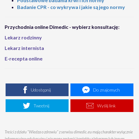
Podstawowe badania krwi i ich normy
Badanie CPR - co wykrywa i jakie są jego normy
Przychodnia online Dimedic - wybierz konsultację:
Lekarz rodzinny
Lekarz internista
E-recepta online
Udostępnij
Do znajomych
Tweetnij
Wyślij link
Treści z działu "Wiedza o zdrowiu" z serwisu dimedic.eu mają charakter wyłącznie
informacyjno-edukacyjny i nie mogą zastąpić kontaktu z lekarzem lub innym