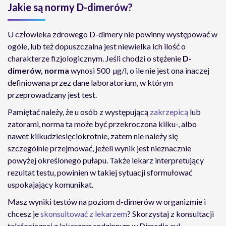
Jakie są normy D-dimerów?
U człowieka zdrowego D-dimery nie powinny występować w
ogóle, lub też dopuszczalna jest niewielka ich ilość o
charakterze fizjologicznym. Jeśli chodzi o stężenie
D-
dimerów, norma
wynosi 500 µg/l, o ile nie jest ona inaczej
definiowana przez dane laboratorium, w którym
przeprowadzany jest test.
Pamiętać należy, że u osób z występującą
zakrzepicą
lub
zatorami, norma ta może być przekroczona kilku-, albo
nawet kilkudziesięciokrotnie, zatem nie należy się
szczególnie przejmować, jeżeli wynik jest nieznacznie
powyżej określonego pułapu. Także lekarz interpretujący
rezultat testu, powinien w takiej sytuacji sformułować
uspokajający komunikat.
Masz wyniki testów na poziom d-dimerów w organizmie i
chcesz je
skonsultować z lekarzem
? Skorzystaj z konsultacji
telefonicznej z lekarzem rodzinnym w Dimedic.eu!