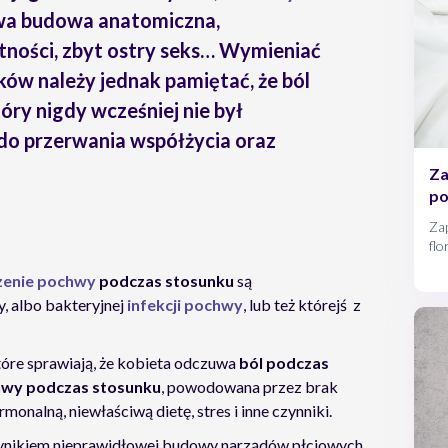
wa budowa anatomiczna,
tności, zbyt ostry seks… Wymieniać
ów należy jednak pamiętać, że ból
óry nigdy wcześniej nie był
 do przerwania współżycia oraz
Za
po
Zap
flo
zab
zenie pochwy
podczas stosunku
są
ko
dro
, albo bakteryjnej
infekcji pochwy
, lub też którejś z
z n
tóre sprawiają, że kobieta odczuwa
ból podczas
hwy podczas stosunku
, powodowana przez brak
onalną, niewłaściwą dietę, stres i inne czynniki.
 wynikiem nieprawidłowej budowy narządów płciowych