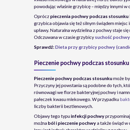
powodując właśnie grzybicę – między innymi w 
Oprócz
pieczenia pochwy podczas stosunku
grzybica objawia się też silnym świądem miejs
upławy. Naturalna wydzielina z pochwy staje się m
Odczuwana w czasie grzybicy
suchość pochwy
Sprawdź:
Dieta przy grzybicy pochwy (candida
Pieczenie pochwy podczas stosunku 
Pieczenie pochwy podczas stosunku
może by
Przyczyny jej powstania są podobne do tych, któ
równowagi we florze bakteryjnej pochwy i nam
pałeczek kwasu mlekowego. W przypadku
bakt
liczby bakterii beztlenowych.
Objawy tego typu
infekcji pochwy
przypominaj
można
ból i pieczenie pochwy
a także świąd w
Inny jest jednak charakter wydzieliny z pochwy –