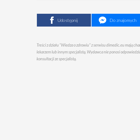
Udostępnij
Do znajomych
Treści z działu "Wiedza o zdrowiu" z serwisu dimedic.eu mają ch
lekarzem lub innym specjalistą. Wydawca nie ponosi odpowiedzial
konsultacji ze specjalistą.