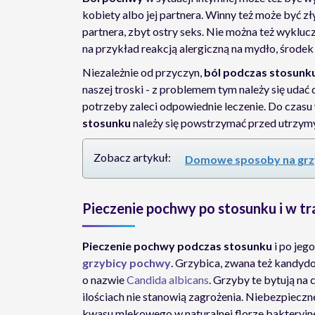
kobiety albo jej partnera. Winny też może być zł
partnera, zbyt ostry seks. Nie można też wyklucz
na przykład reakcją alergiczną na mydło, środek 
Niezależnie od przyczyn,
ból podczas stosunk
naszej troski - z problemem tym należy się udać 
potrzeby zaleci odpowiednie leczenie. Do czasu
stosunku
należy się powstrzymać przed utrzy
Zobacz artykuł:
Domowe sposoby na grz
Pieczenie pochwy po stosunku i w tr
Pieczenie pochwy podczas stosunku
i po jeg
grzybicy pochwy
. Grzybica, zwana też kandyd
o nazwie
Candida albicans
. Grzyby te bytują na
ilościach nie stanowią zagrożenia. Niebezpieczne
kwasu mlekowego w naturalnej florze bakteryjne