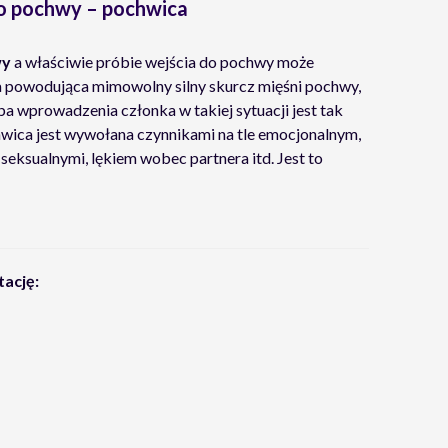
do pochwy – pochwica
wy
a właściwie próbie wejścia do pochwy może
na powodująca mimowolny silny skurcz mięśni pochwy,
 wprowadzenia członka w takiej sytuacji jest tak
hwica jest wywołana czynnikami na tle emocjonalnym,
ksualnymi, lękiem wobec partnera itd. Jest to
tację: