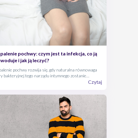
palenie pochwy: czym jest ta infekcja, co ją
woduje i jak ją leczyć?
alenie pochwy rozwija się, gdy naturalna równowaga
ry bakteryjnej tego narządu intymnego zostanie
urzona. To jedna z najczęściej spotykanych dolegliwości
Czytaj
biecych, którą w 90 procentach wywołują
bnoustroje. Czym jest dokuczliwe schorzenie, jak sobie
im radzić i kiedy nie wolno zwlekać z wizytą u specjalisty?