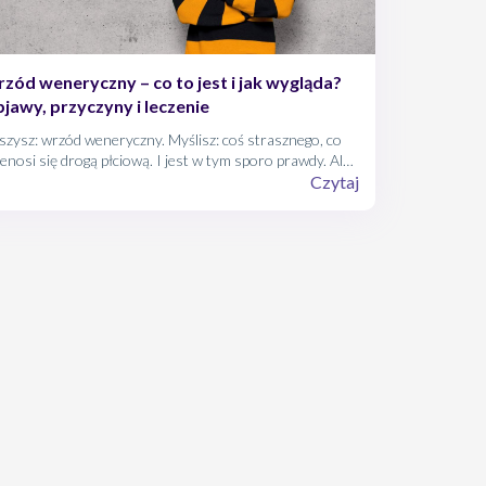
zód weneryczny – co to jest i jak wygląda?
jawy, przyczyny i leczenie
szysz: wrzód weneryczny. Myślisz: coś strasznego, co
enosi się drogą płciową. I jest w tym sporo prawdy. Ale
ystko zależy od tego, jak definiujesz „coś strasznego”,
Czytaj
 wrzód miękki, bo znany jest również pod taką nazwą, z
nością nie należy ani do niewidocznych, ani do
zbolesnych.