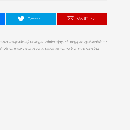
Tweetnij
Wyślij link
arakter wyłącznie informacyjno-edukacyjny i nie mogą zastąpić kontaktu z
ności za wykorzystanie porad i informacji zawartych w serwisie bez