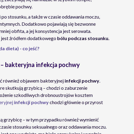
obrębie pochwy.
i po stosunku, a także w czasie oddawania moczu,
c intymnych. Dodatkowo pojawiają się bezwonne
niej obfita, a jej konsystencja jest serowata.
jest źródłem dodatkowego
bólu podczas stosunku.
 dieta) - co jeść?
– bakteryjna infekcja pochwy
ć również objawem bakteryjnej
infekcji pochwy
.
re skutkują grzybicą – chodzi o zaburzenie
nożenie szkodliwych drobnoustrojów kosztem
eryjnej
infekcji pochwy
chodzi głównie o przyrost
ą grzybicę – w tym przypadku również wymienić
 czasie stosunku seksualnego oraz oddawania moczu.
 jest ona wodnista, ma biało szary kolor i wyraźnie