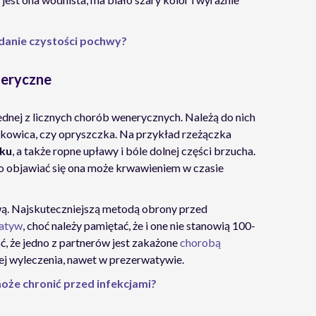
danie czystości pochwy?
neryczne
ednej z licznych chorób wenerycznych. Należą do nich
stkowica, czy opryszczka. Na przykład rzeżączka
nku
, a także ropne upławy i bóle dolnej części brzucha.
 objawiać się ona może krwawieniem w czasie
ą. Najskuteczniejszą metodą obrony przed
atyw
, choć należy pamiętać, że i one nie stanowią 100-
, że jedno z partnerów jest zakażone
chorobą
jej wyleczenia, nawet w prezerwatywie.
że chronić przed infekcjami?