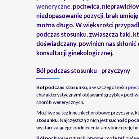
weneryczne,
pochwica, nieprawidło
niedopasowanie pozycji, brak umieję
można długo. W większości przypadk
podczas stosunku, zwłaszcza taki, kt
doświadczany, powinien nas skłonić
konsultacji ginekologicznej.
Ból podczas stosunku - przyczyny
Ból podczas stosunku
, a w szczególności
piec
charakterystycznymi objawami grzybicy pochwy
chorób wenerycznych.
Możliwe są też inne, niechorobowe przyczyny, k
stosunku
. Najczęstszą z nich jest
suchość poc
wystarczającego podniecenia, antykoncepcję horm
Ból pochwy
w sytuacji intymnej może też być