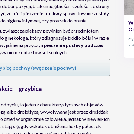
y dobór pozycji, brak umiejętności i czułości ze strony
yć, że
ból i pieczenie pochwy
spowodowane zostały
do higieny intymnej, czy proszek do prania.
Wr
Ob
u
, zwłaszcza piekący, powinien być przedmiotem
do ginekologa, który zdiagnozuje źródło bólu i w razie
Sły
prz
 wyjaśnienia przyczyn
pieczenia pochwy podczas
wsz
mywaniem kontaktów seksualnych.
ale
pew
be
ybicę pochwy (swędzenie pochwy)
akcie – grzybica
o odbyciu, to jeden z charakterystycznych objawów
ozą, albo drożdżycą, wywoływana jest przez drożdżaki
 co dzień w organizmie człowieka, jednak w niewielkich
 stają się, gdy wskutek obniżenia liczby pałeczek
j, zaczynają się namnażać w szybkim tempie,