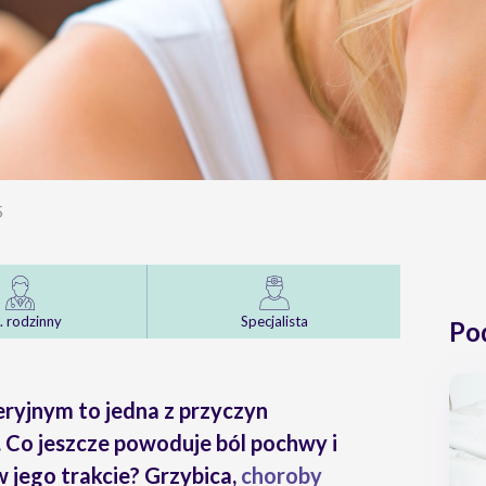
5
. rodzinny
Specjalista
Po
eryjnym to jedna z przyczyn
 Co jeszcze powoduje ból pochwy i
 jego trakcie? Grzybica,
choroby