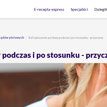
Dolegli
E-recepta-express
Specjaliści
ządów płciowych
Ból i pieczenie pochwy podczas i po stosunku - przyczyny
 podczas i po stosunku - przy