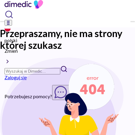
Przepraszamy, nie ma strony
polski
której szukasz
Zmień
Zaloguj się
Potrzebujesz pomocy?
Rozpocznij chat