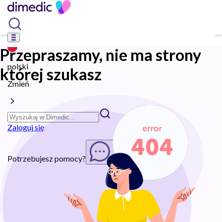
Przepraszamy, nie ma strony
polski
której szukasz
Zmień
Zaloguj się
Potrzebujesz pomocy?
Rozpocznij chat