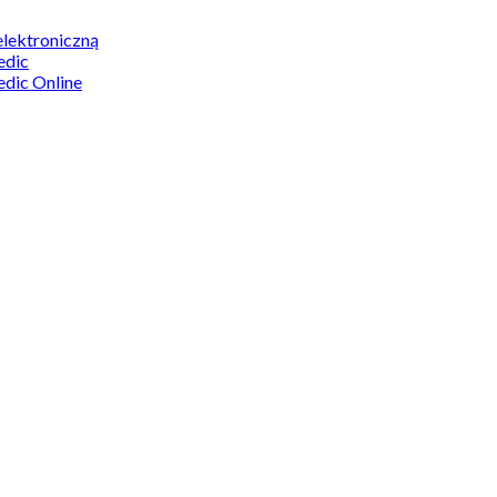
elektroniczną
edic
edic Online