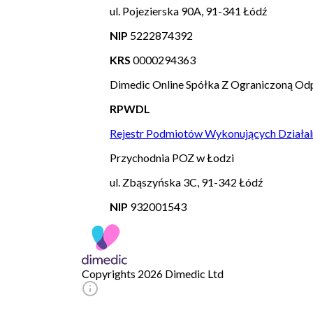
ul. Pojezierska 90A, 91-341 Łódź
NIP
5222874392
KRS
0000294363
Dimedic Online Spółka Z Ograniczoną Odp
RPWDL
Rejestr Podmiotów Wykonujących Działal
Przychodnia POZ w Łodzi
ul. Zbąszyńska 3C, 91-342 Łódź
NIP
932001543
Copyrights 2026 Dimedic Ltd