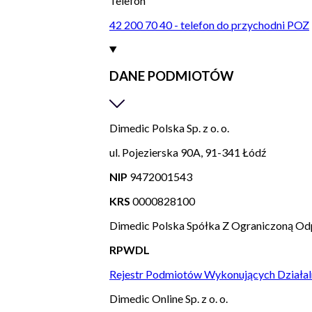
Telefon
42 200 70 40 - telefon do przychodni POZ
DANE PODMIOTÓW
Dimedic Polska Sp. z o. o.
ul. Pojezierska 90A, 91-341 Łódź
NIP
9472001543
KRS
0000828100
Dimedic Polska Spółka Z Ograniczoną Od
RPWDL
Rejestr Podmiotów Wykonujących Działal
Dimedic Online Sp. z o. o.