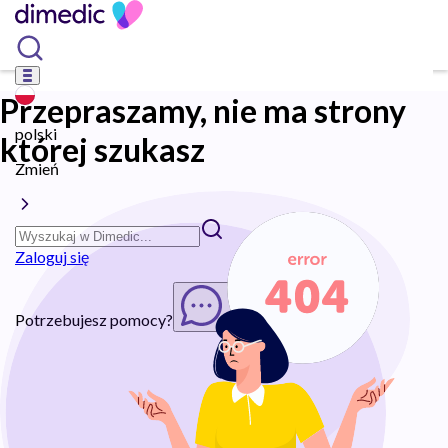
Przepraszamy, nie ma strony
polski
której szukasz
Zmień
Zaloguj się
Potrzebujesz pomocy?
Rozpocznij chat