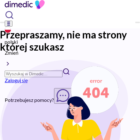
Przepraszamy, nie ma strony
polski
której szukasz
Zmień
Zaloguj się
Potrzebujesz pomocy?
Rozpocznij chat