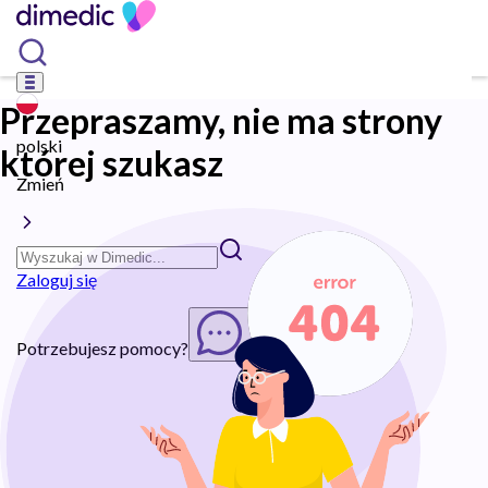
Przepraszamy, nie ma strony
polski
której szukasz
Zmień
Zaloguj się
Potrzebujesz pomocy?
Rozpocznij chat