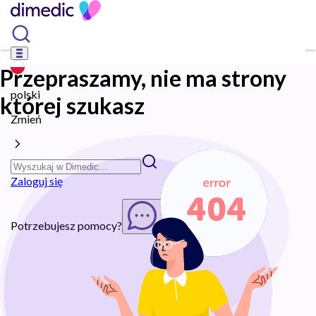
Przepraszamy, nie ma strony
polski
której szukasz
Zmień
Zaloguj się
Potrzebujesz pomocy?
Rozpocznij chat