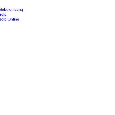
elektroniczną
edic
edic Online