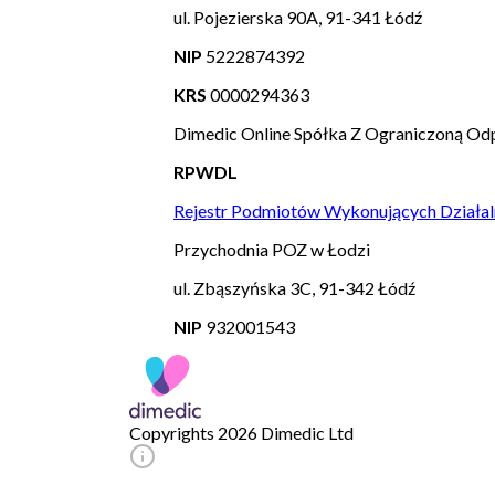
ul. Pojezierska 90A, 91-341 Łódź
NIP
5222874392
KRS
0000294363
Dimedic Online Spółka Z Ograniczoną Odp
RPWDL
Rejestr Podmiotów Wykonujących Działal
Przychodnia POZ w Łodzi
ul. Zbąszyńska 3C, 91-342 Łódź
NIP
932001543
Copyrights 2026 Dimedic Ltd