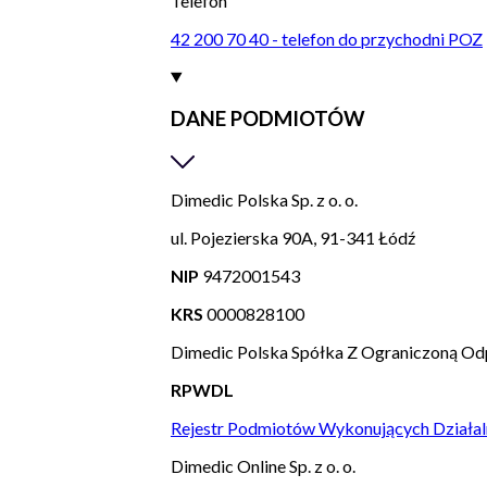
Telefon
42 200 70 40 - telefon do przychodni POZ
DANE PODMIOTÓW
Dimedic Polska Sp. z o. o.
ul. Pojezierska 90A, 91-341 Łódź
NIP
9472001543
KRS
0000828100
Dimedic Polska Spółka Z Ograniczoną Od
RPWDL
Rejestr Podmiotów Wykonujących Działal
Dimedic Online Sp. z o. o.