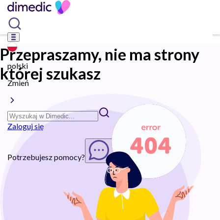
Przepraszamy, nie ma strony
polski
której szukasz
Zmień
Zaloguj się
Potrzebujesz pomocy?
Rozpocznij chat