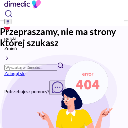
Przepraszamy, nie ma strony
polski
której szukasz
Zmień
Zaloguj się
Potrzebujesz pomocy?
Rozpocznij chat