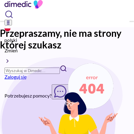
Przepraszamy, nie ma strony
polski
której szukasz
Zmień
Zaloguj się
Potrzebujesz pomocy?
Rozpocznij chat