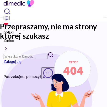
Przepraszamy, nie ma strony
polski
której szukasz
Zmień
Zaloguj się
Potrzebujesz pomocy?
Rozpocznij chat