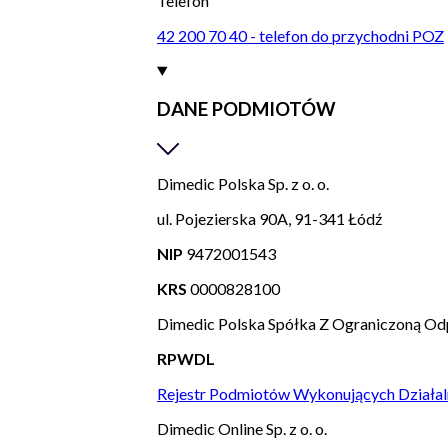
Telefon
42 200 70 40 - telefon do przychodni POZ
DANE PODMIOTÓW
Dimedic Polska Sp. z o. o.
ul. Pojezierska 90A, 91-341 Łódź
NIP
9472001543
KRS
0000828100
Dimedic Polska Spółka Z Ograniczoną Od
RPWDL
Rejestr Podmiotów Wykonujących Działal
Dimedic Online Sp. z o. o.