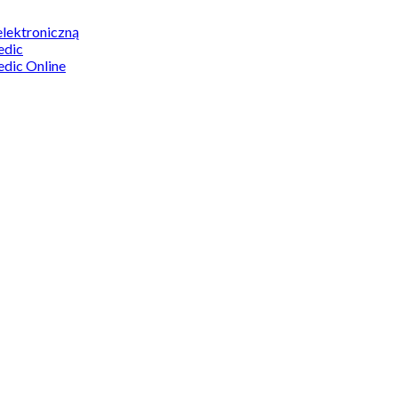
elektroniczną
edic
edic Online