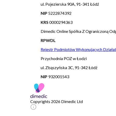
ul. Pojezierska 90A, 91-341 Łódź
NIP
5222874392
KRS
0000294363
Dimedic Online Spółka Z Ograniczoną Odp
RPWDL
Rejestr Podmiotów Wykonujących Działal
Przychodnia POZ w Łodzi
ul. Zbąszyńska 3C, 91-342 Łódź
NIP
932001543
Copyrights 2026 Dimedic Ltd