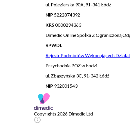
ul. Pojezierska 90A, 91-341 Łódź
NIP
5222874392
KRS
0000294363
Dimedic Online Spółka Z Ograniczoną Odp
RPWDL
Rejestr Podmiotów Wykonujących Działal
Przychodnia POZ w Łodzi
ul. Zbąszyńska 3C, 91-342 Łódź
NIP
932001543
Copyrights 2026 Dimedic Ltd