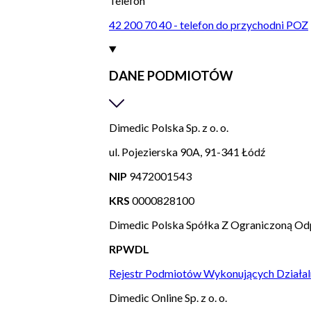
Telefon
42 200 70 40 - telefon do przychodni POZ
DANE PODMIOTÓW
Dimedic Polska Sp. z o. o.
ul. Pojezierska 90A, 91-341 Łódź
NIP
9472001543
KRS
0000828100
Dimedic Polska Spółka Z Ograniczoną Od
RPWDL
Rejestr Podmiotów Wykonujących Działal
Dimedic Online Sp. z o. o.