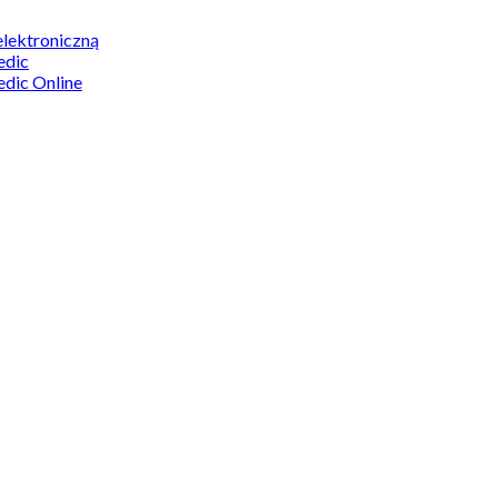
elektroniczną
edic
edic Online