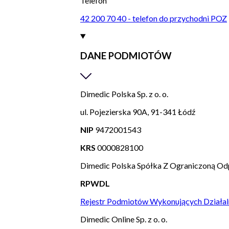
Telefon
42 200 70 40 - telefon do przychodni POZ
DANE PODMIOTÓW
Dimedic Polska Sp. z o. o.
ul. Pojezierska 90A, 91-341 Łódź
NIP
9472001543
KRS
0000828100
Dimedic Polska Spółka Z Ograniczoną Od
RPWDL
Rejestr Podmiotów Wykonujących Działal
Dimedic Online Sp. z o. o.