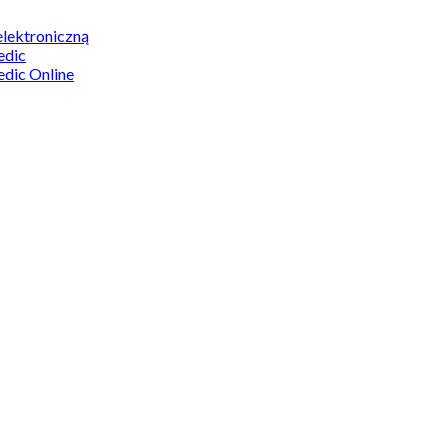
elektroniczną
edic
edic Online