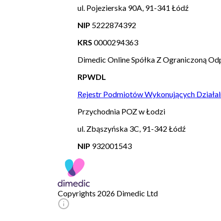
ul. Pojezierska 90A, 91-341 Łódź
NIP
5222874392
KRS
0000294363
Dimedic Online Spółka Z Ograniczoną Odp
RPWDL
Rejestr Podmiotów Wykonujących Działal
Przychodnia POZ w Łodzi
ul. Zbąszyńska 3C, 91-342 Łódź
NIP
932001543
Copyrights 2026 Dimedic Ltd