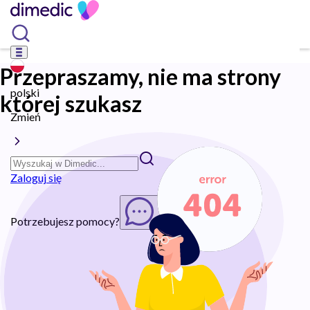
Przepraszamy, nie ma strony
polski
której szukasz
Zmień
Zaloguj się
Potrzebujesz pomocy?
Rozpocznij chat