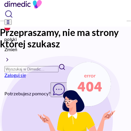
Przepraszamy, nie ma strony
polski
której szukasz
Zmień
Zaloguj się
Potrzebujesz pomocy?
Rozpocznij chat