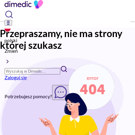
Przepraszamy, nie ma strony
polski
której szukasz
Zmień
Zaloguj się
Potrzebujesz pomocy?
Rozpocznij chat