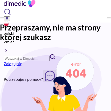
Przepraszamy, nie ma strony
polski
której szukasz
Zmień
Zaloguj się
Potrzebujesz pomocy?
Rozpocznij chat