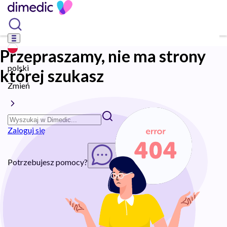
Przepraszamy, nie ma strony
polski
której szukasz
Zmień
Zaloguj się
Potrzebujesz pomocy?
Rozpocznij chat