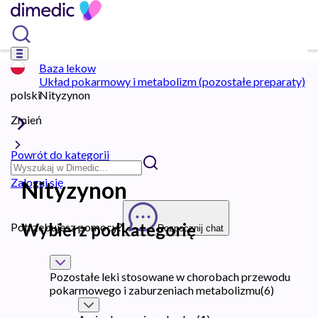
Baza lekow
Układ pokarmowy i metabolizm (pozostałe preparaty)
polski
Nityzynon
Zmień
Powrót do kategorii
Zaloguj się
Nityzynon
Wybierz podkategorię
Potrzebujesz pomocy?
Rozpocznij chat
Pozostałe leki stosowane w chorobach przewodu
pokarmowego i zaburzeniach metabolizmu
(
6
)