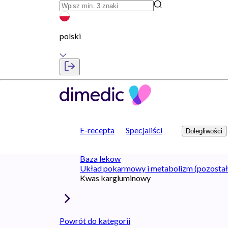
polski
E-recepta
Specjaliści
Dolegliwości
Baza lekow
Układ pokarmowy i metabolizm (pozostał
Kwas kargluminowy
Powrót do kategorii