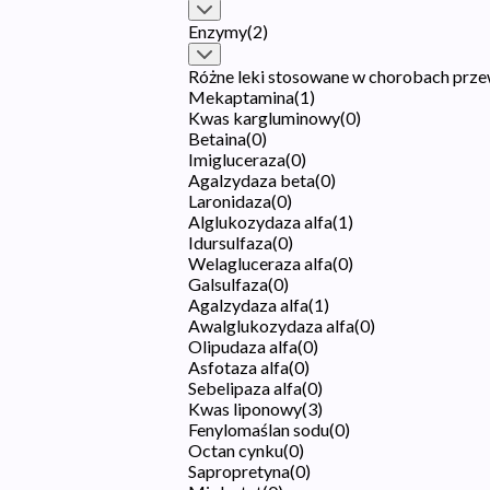
Enzymy
(
2
)
Różne leki stosowane w chorobach prz
Mekaptamina
(
1
)
Kwas kargluminowy
(
0
)
Betaina
(
0
)
Imigluceraza
(
0
)
Agalzydaza beta
(
0
)
Laronidaza
(
0
)
Alglukozydaza alfa
(
1
)
Idursulfaza
(
0
)
Welagluceraza alfa
(
0
)
Galsulfaza
(
0
)
Agalzydaza alfa
(
1
)
Awalglukozydaza alfa
(
0
)
Olipudaza alfa
(
0
)
Asfotaza alfa
(
0
)
Sebelipaza alfa
(
0
)
Kwas liponowy
(
3
)
Fenylomaślan sodu
(
0
)
Octan cynku
(
0
)
Sapropretyna
(
0
)