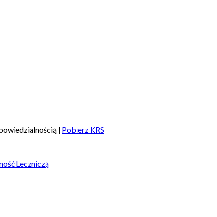
powiedzialnością |
Pobierz KRS
ność Leczniczą