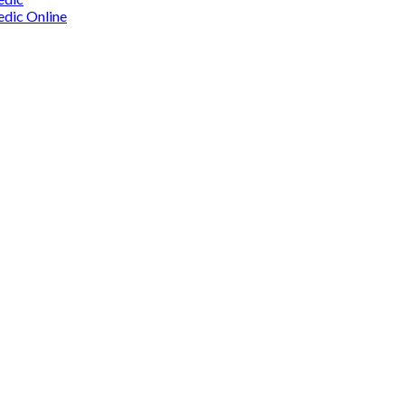
edic Online