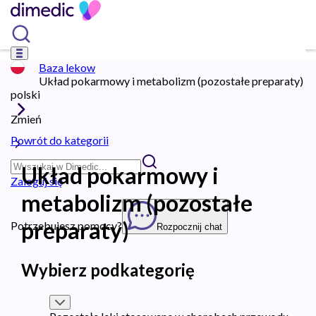
Baza lekow
Układ pokarmowy i metabolizm (pozostałe preparaty)
polski
Zmień
Powrót do kategorii
Układ pokarmowy i
Zaloguj się
metabolizm (pozostałe
preparaty)
Potrzebujesz pomocy?
Rozpocznij chat
Wybierz podkategorię