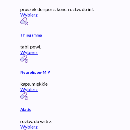
proszek do sporz. konc. roztw. do inf.
Wybierz
Thiogamma
tabl. powl.
Wybierz
Neurolipon-MIP
kaps. miękkie
Wybierz
Alatic
roztw. do wstrz.
Wybierz