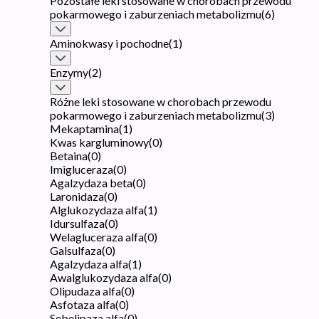
Pozostałe leki stosowane w chorobach przewodu
pokarmowego i zaburzeniach metabolizmu
(
6
)
Aminokwasy i pochodne
(
1
)
Enzymy
(
2
)
Różne leki stosowane w chorobach przewodu
pokarmowego i zaburzeniach metabolizmu
(
3
)
Mekaptamina
(
1
)
Kwas kargluminowy
(
0
)
Betaina
(
0
)
Imigluceraza
(
0
)
Agalzydaza beta
(
0
)
Laronidaza
(
0
)
Alglukozydaza alfa
(
1
)
Idursulfaza
(
0
)
Welagluceraza alfa
(
0
)
Galsulfaza
(
0
)
Agalzydaza alfa
(
1
)
Awalglukozydaza alfa
(
0
)
Olipudaza alfa
(
0
)
Asfotaza alfa
(
0
)
Sebelipaza alfa
(
0
)