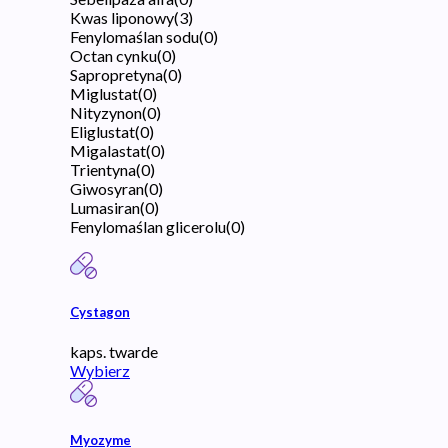
Kwas liponowy
(
3
)
Fenylomaślan sodu
(
0
)
Octan cynku
(
0
)
Sapropretyna
(
0
)
Miglustat
(
0
)
Nityzynon
(
0
)
Eliglustat
(
0
)
Migalastat
(
0
)
Trientyna
(
0
)
Giwosyran
(
0
)
Lumasiran
(
0
)
Fenylomaślan glicerolu
(
0
)
Cystagon
kaps. twarde
Wybierz
Myozyme