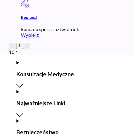
Replagal
konc. do sporz. roztw. do inf.
Wybierz
1
10
Konsultacje Medyczne
Najważniejsze Linki
Bezpieczeństwo