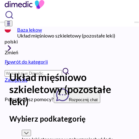
Baza lekow
Układ mięśniowo szkieletowy (pozostałe leki)
polski
Zmień
Powrót do kategorii
Układ mięśniowo
Zaloguj się
szkieletowy (pozostałe
leki)
Potrzebujesz pomocy?
Rozpocznij chat
Wybierz podkategorię