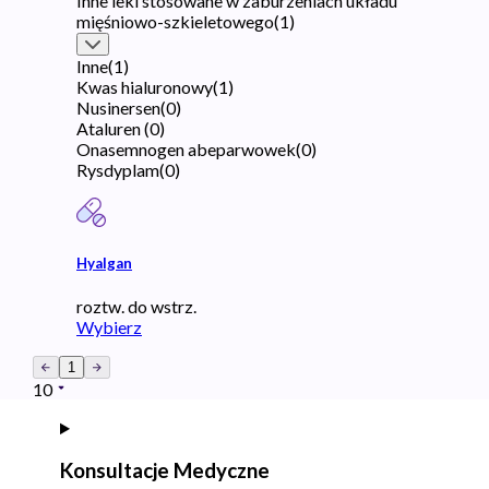
Inne leki stosowane w zaburzeniach układu
mięśniowo-szkieletowego
(
1
)
Inne
(
1
)
Kwas hialuronowy
(
1
)
Nusinersen
(
0
)
Ataluren
(
0
)
Onasemnogen abeparwowek
(
0
)
Rysdyplam
(
0
)
Hyalgan
roztw. do wstrz.
Wybierz
1
10
Konsultacje Medyczne