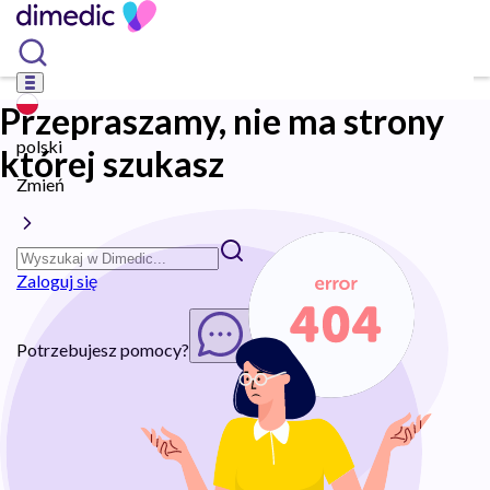
Przepraszamy, nie ma strony
polski
której szukasz
Zmień
Zaloguj się
Potrzebujesz pomocy?
Rozpocznij chat