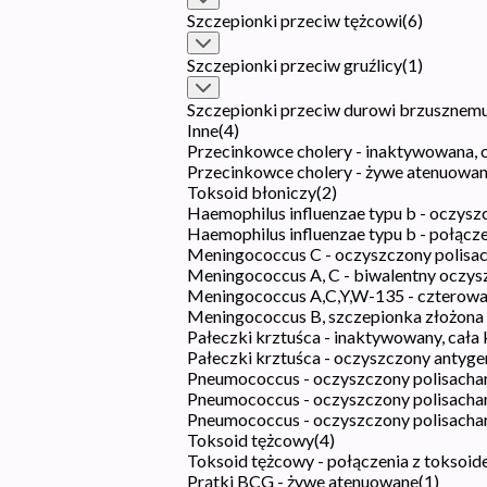
Szczepionki przeciw tężcowi
(
6
)
Szczepionki przeciw gruźlicy
(
1
)
Szczepionki przeciw durowi brzusznem
Inne
(
4
)
Przecinkowce cholery - inaktywowana, 
Przecinkowce cholery - żywe atenuowa
Toksoid błoniczy
(
2
)
Haemophilus influenzae typu b - oczys
Haemophilus influenzae typu b - połącz
Meningococcus C - oczyszczony polisa
Meningococcus A, C - biwalentny oczys
Meningococcus A,C,Y,W-135 - czterowa
Meningococcus B, szczepionka złożona
Pałeczki krztuśca - inaktywowany, cała
Pałeczki krztuśca - oczyszczony antyge
Pneumococcus - oczyszczony polisacha
Pneumococcus - oczyszczony polisach
Pneumococcus - oczyszczony polisachar
Toksoid tężcowy
(
4
)
Toksoid tężcowy - połączenia z toksoi
Prątki BCG - żywe atenuowane
(
1
)