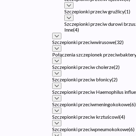
Szczepionki przeciw gruźlicy
(
1
)
Szczepionki przeciw durowi brzu
Inne
(
4
)
Szczepionki przeciwwirusowe
(
32
)
Połączenia szczepionek przeciwbaktery
Szczepionki przeciw cholerze
(
2
)
Szczepionki przeciw błonicy
(
2
)
Szczepionki przeciw Haemophilus influe
Szczepionki przeciwmeningokokowe
(
6
)
Szczepionki przeciw krztuścowi
(
4
)
Szczepionki przeciwpneumokokowe
(
6
)