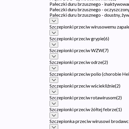
Pałeczki duru brzusznego - inaktywowa
Pałeczki duru brzusznego - oczyszczon
Pałeczki duru brzusznego - doustny, ż
Szczepionki przeciw wirusowemu zapal
Szczepionki przeciw grypie
(
6
)
Szczepionki przeciw WZW
(
7
)
Szczepionki przeciw odrze
(
2
)
Szczepionki przeciw polio (chorobie He
Szczepionki przeciw wściekliźnie
(
2
)
Szczepionki przeciw rotawirusom
(
2
)
Szczepionki przeciw żółtej febrze
(
1
)
Szczepionka przeciw wirusowi brodaw