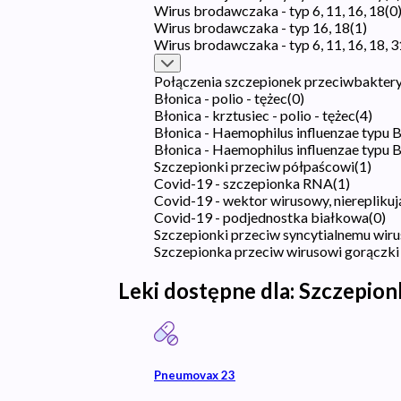
Wirus brodawczaka - typ 6, 11, 16, 18
(
0
Wirus brodawczaka - typ 16, 18
(
1
)
Wirus brodawczaka - typ 6, 11, 16, 18, 31
Połączenia szczepionek przeciwbaktery
Błonica - polio - tężec
(
0
)
Błonica - krztusiec - polio - tężec
(
4
)
Błonica - Haemophilus influenzae typu B -
Błonica - Haemophilus influenzae typu B 
Szczepionki przeciw półpaścowi
(
1
)
Covid-19 - szczepionka RNA
(
1
)
Covid-19 - wektor wirusowy, niereplikuj
Covid-19 - podjednostka białkowa
(
0
)
Szczepionki przeciw syncytialnemu wi
Szczepionka przeciw wirusowi gorączki
Leki dostępne dla:
Szczepio
Pneumovax 23