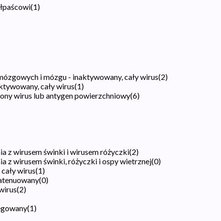
ółpaścowi
(
1
)
mózgowych i mózgu - inaktywowany, cały wirus
(
2
)
ktywowany, cały wirus
(
1
)
iony wirus lub antygen powierzchniowy
(
6
)
ia z wirusem świnki i wirusem różyczki
(
2
)
a z wirusem świnki, różyczki i ospy wietrznej
(
0
)
 cały wirus
(
1
)
y atenuowany
(
0
)
wirus
(
2
)
regowany
(
1
)