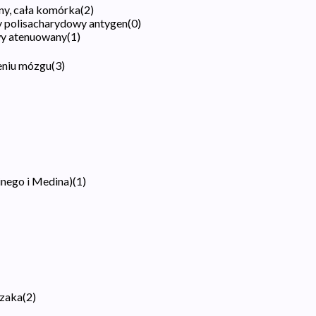
ny, cała komórka
(
2
)
y polisacharydowy antygen
(
0
)
ywy atenuowany
(
1
)
eniu mózgu
(
3
)
inego i Medina)
(
1
)
czaka
(
2
)