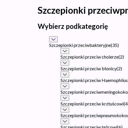
Szczepionki przeci
Wybierz podkategorię
Szczepionki przeciwbakteryjne
(
35
)
Szczepionki przeciw cholerze
(
2
)
Szczepionki przeciw błonicy
(
2
)
Szczepionki przeciw Haemophilus 
Szczepionki przeciwmeningokok
Szczepionki przeciw krztuścowi
(
4
Szczepionki przeciwpneumokoko
Szczepionki przeciw tężcowi
(
6
)