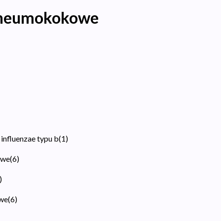
wpneumokokowe
influenzae typu b
(
1
)
owe
(
6
)
)
we
(
6
)