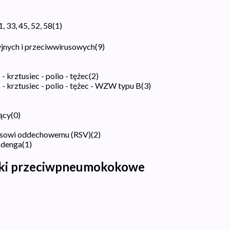
)
, 33, 45, 52, 58
(
1
)
jnych i przeciwwirusowych
(
9
)
 krztusiec - polio - tężec
(
2
)
- krztusiec - polio - tężec - WZW typu B
(
3
)
ący
(
0
)
rusowi oddechowemu (RSV)
(
2
)
 denga
(
1
)
nki przeciwpneumokokowe