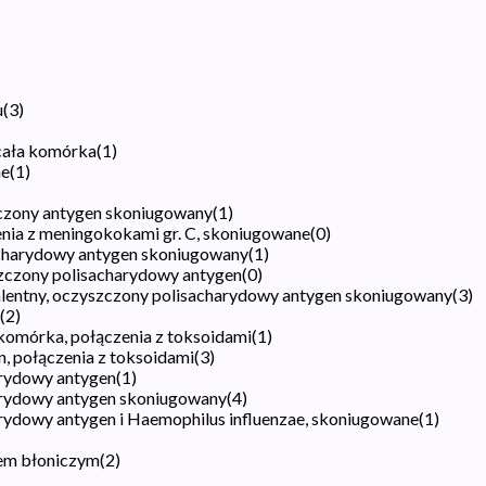
u
(
3
)
cała komórka
(
1
)
ne
(
1
)
zczony antygen skoniugowany
(
1
)
enia z meningokokami gr. C, skoniugowane
(
0
)
charydowy antygen skoniugowany
(
1
)
zczony polisacharydowy antygen
(
0
)
lentny, oczyszczony polisacharydowy antygen skoniugowany
(
3
)
(
2
)
 komórka, połączenia z toksoidami
(
1
)
n, połączenia z toksoidami
(
3
)
rydowy antygen
(
1
)
arydowy antygen skoniugowany
(
4
)
ydowy antygen i Haemophilus influenzae, skoniugowane
(
1
)
dem błoniczym
(
2
)