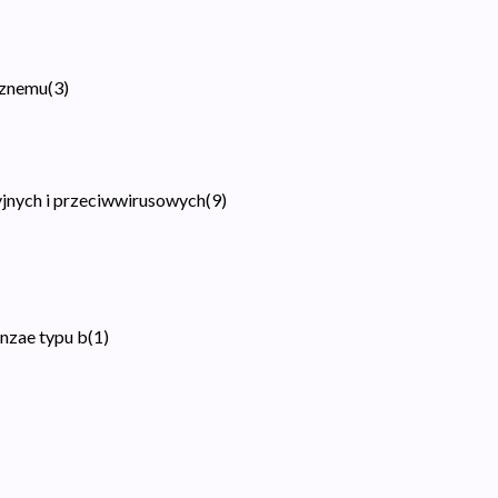
sznemu
(
3
)
jnych i przeciwwirusowych
(
9
)
nzae typu b
(
1
)