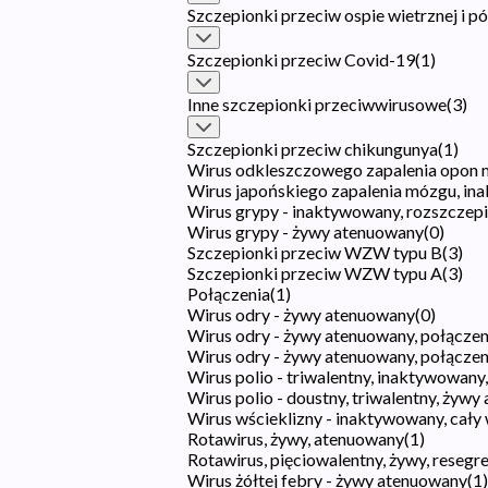
Szczepionki przeciw ospie wietrznej i p
Szczepionki przeciw Covid-19
(
1
)
Inne szczepionki przeciwwirusowe
(
3
)
Szczepionki przeciw chikungunya
(
1
)
Wirus odkleszczowego zapalenia opon 
Wirus japońskiego zapalenia mózgu, ina
Wirus grypy - inaktywowany, rozszczep
Wirus grypy - żywy atenuowany
(
0
)
Szczepionki przeciw WZW typu B
(
3
)
Szczepionki przeciw WZW typu A
(
3
)
Połączenia
(
1
)
Wirus odry - żywy atenuowany
(
0
)
Wirus odry - żywy atenuowany, połączen
Wirus odry - żywy atenuowany, połączeni
Wirus polio - triwalentny, inaktywowany,
Wirus polio - doustny, triwalentny, żyw
Wirus wścieklizny - inaktywowany, cały 
Rotawirus, żywy, atenuowany
(
1
)
Rotawirus, pięciowalentny, żywy, reseg
Wirus żółtej febry - żywy atenuowany
(
1
)